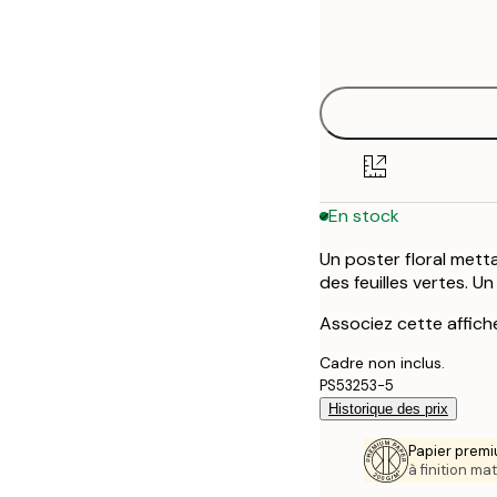
Frame
30x40 cm
options
50x70 cm
En stock
Un poster floral mett
des feuilles vertes. U
Associez cette affiche
Cadre non inclus.
PS53253-5
Historique des prix
Papier premi
à finition mat