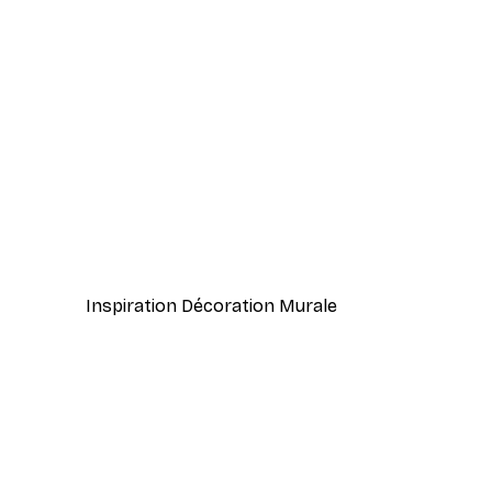
-40%*
William Morris - Tulipe Sauva
À partir de $31.77
$52.95
Inspiration Décoration Murale