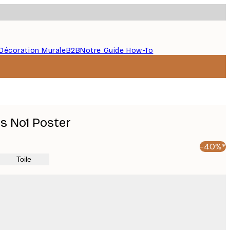
Décoration Murale
B2B
Notre Guide How-To
rs No1 Poster
-40%*
Toile