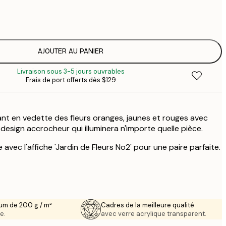
$
$
$
$
AJOUTER AU PANIER
Livraison sous 3-5 jours ouvrables
Frais de port offerts dès $129
ant en vedette des fleurs oranges, jaunes et rouges avec
n design accrocheur qui illuminera n'importe quelle pièce.
 avec l'affiche 'Jardin de Fleurs No2' pour une paire parfaite.
um de 200 g / m²
Cadres de la meilleure qualité
e.
avec verre acrylique transparent.