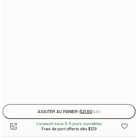
$
21x30 cm
$
30x40 cm
$
$
40x50 cm
$
$
50x70 cm
$
70x100 cm
Frame
options
AJOUTER AU PANIER
-
$21.60
$36
Livraison sous 3-5 jours ouvrables
Frais de port offerts dès $129