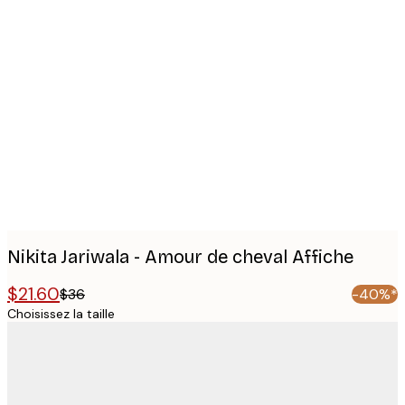
Product
images
Nikita Jariwala - Amour de cheval Affiche
$21.60
$36
-40%*
Choisissez la taille