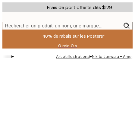
Skip
Frais de port offerts dès $129
to
main
content.
Rechercher un produit, un nom, une marque...
40% de rabais sur les Posters*
0 min
0 s
Valable
jusqu'au
▸
▸
Art et illustrations
Nikita Jariwala - Amou
:
2026-
08-
06