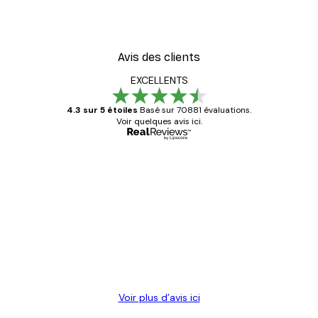
À partir de $23.40
$39
Avis des clients
EXCELLENTS
4.3 sur 5 étoiles
Basé sur 70881 évaluations.
Voir quelques avis ici.
Acheteur vérifié
Avis
des
Satisfaite !
clients
4 juin
Christelle K
Voir plus d’avis ici