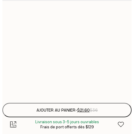
$
21x30 cm
$
30x40 cm
$
$
40x50 cm
$
$
50x70 cm
$
70x100 cm
Frame
options
AJOUTER AU PANIER
-
$21.60
$36
Livraison sous 3-5 jours ouvrables
Frais de port offerts dès $129