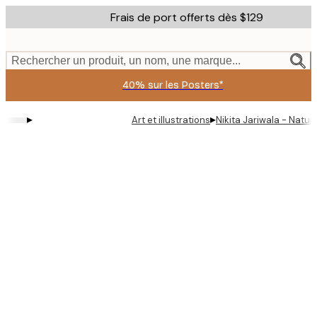
Skip
Frais de port offerts dès $129
to
main
content.
Rechercher un produit, un nom, une marque...
40% sur les Posters*
▸
▸
Art et illustrations
Nikita Jariwala - Natur