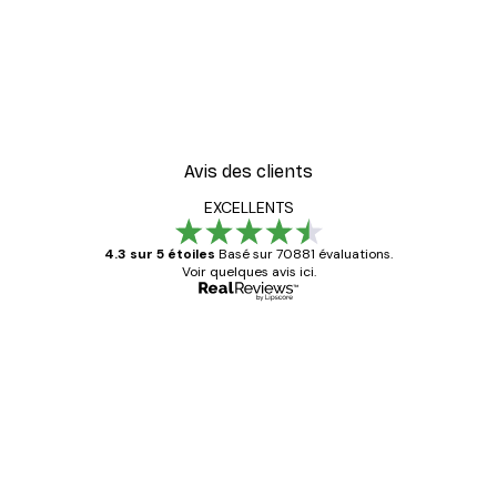
Avis des clients
EXCELLENTS
4.3 sur 5 étoiles
Basé sur 70881 évaluations.
Voir quelques avis ici.
Acheteur vérifié
Avis
des
Satisfaite !
clients
4 juin
Christelle K