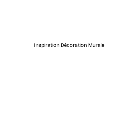
nthus Portière Poster
Cocktail bar boissons aff
À partir de $23.40
$39
Inspiration Décoration Murale