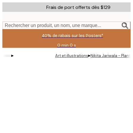
Skip
Frais de port offerts dès $129
to
main
content.
Rechercher un produit, un nom, une marque...
40% de rabais sur les Posters*
0 min
0 s
Valable
jusqu'au
▸
▸
Art et illustrations
Nikita Jariwala - Plante
:
2026-
08-
06