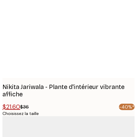
Product
images
Nikita Jariwala - Plante d'intérieur vibrante
affiche
$21.60
$36
-40%*
Choisissez la taille