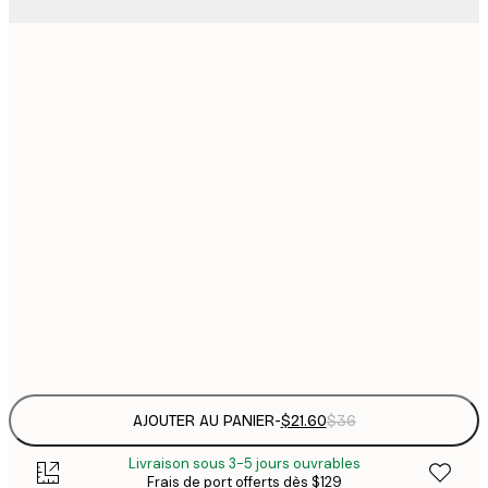
$
21x30 cm
$
30x40 cm
$
$
40x50 cm
$
$
50x70 cm
$
70x100 cm
Frame
options
AJOUTER AU PANIER
-
$21.60
$36
Livraison sous 3-5 jours ouvrables
Frais de port offerts dès $129