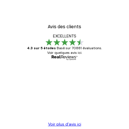
Avis des clients
EXCELLENTS
4.3 sur 5 étoiles
Basé sur 70881 évaluations.
Voir quelques avis ici.
Acheteur vérifié
Avis
des
Satisfaite !
clients
4 juin
Christelle K
Voir plus d’avis ici