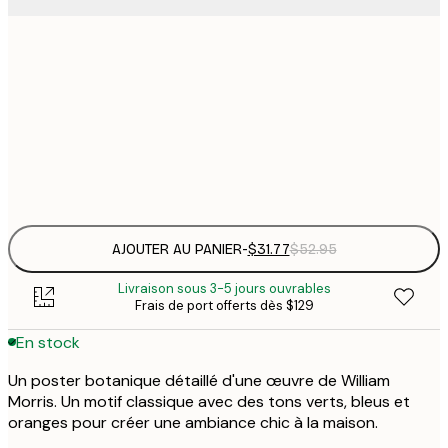
$
30x40 cm
$
$
50x70 cm
$
Frame
options
AJOUTER AU PANIER
-
$31.77
$52.95
Livraison sous 3-5 jours ouvrables
Frais de port offerts dès $129
En stock
Un poster botanique détaillé d'une œuvre de William
Morris. Un motif classique avec des tons verts, bleus et
oranges pour créer une ambiance chic à la maison.