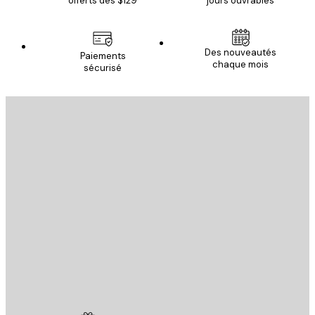
offerts dès $129
jours ouvrables
Des nouveautés
Paiements
chaque mois
sécurisé
Email
ENVOYER
Store
Poster Store
Service Client