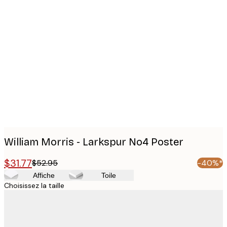
Product
images
William Morris - Larkspur No4 Poster
$31.77
$52.95
-40%*
Affiche
Toile
Choisissez la taille