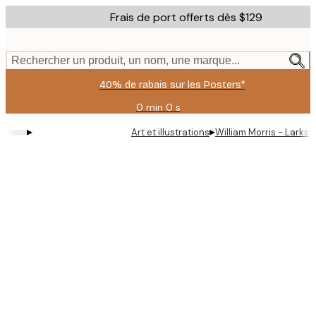
Skip
Frais de port offerts dès $129
to
main
content.
Rechercher un produit, un nom, une marque...
40% de rabais sur les Posters*
0 min
0 s
Valable
jusqu'au
▸
▸
Art et illustrations
William Morris - Larks
:
2026-
08-
09