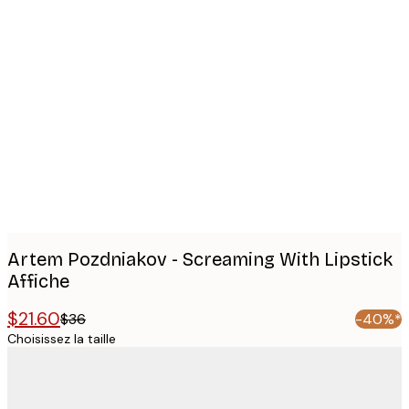
Product
images
Artem Pozdniakov - Screaming With Lipstick
Affiche
$21.60
$36
-40%*
Choisissez la taille