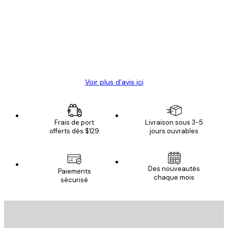
des
Satisfaite !
clients
4 juin
Christelle K
Voir plus d’avis ici
Frais de port
Livraison sous 3-5
offerts dès $129
jours ouvrables
Des nouveautés
Paiements
chaque mois
sécurisé