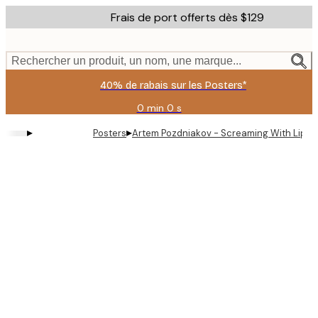
Skip
Frais de port offerts dès $129
to
main
content.
Rechercher un produit, un nom, une marque...
40% de rabais sur les Posters*
0 min
0 s
Valable
jusqu'au
▸
▸
Posters
Artem Pozdniakov - Screaming With Lipsti
:
2026-
08-
06