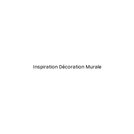
-40%*
Cocktail bar boissons aff
À partir de $23.40
$39
Inspiration Décoration Murale