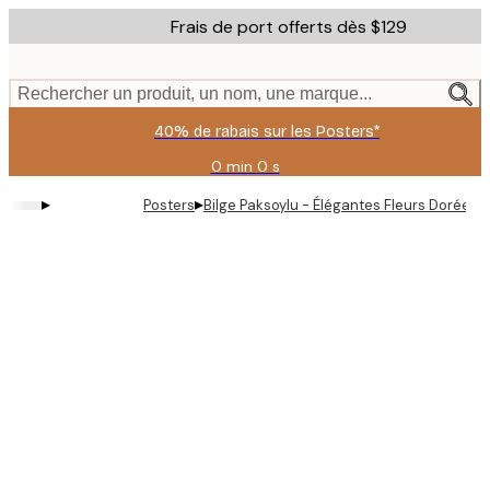
Skip
Frais de port offerts dès $129
to
main
content.
Rechercher un produit, un nom, une marque...
40% de rabais sur les Posters*
0 min
0 s
Valable
jusqu'au
▸
▸
Posters
Bilge Paksoylu - Élégantes Fleurs Dorées A
:
2026-
08-
09