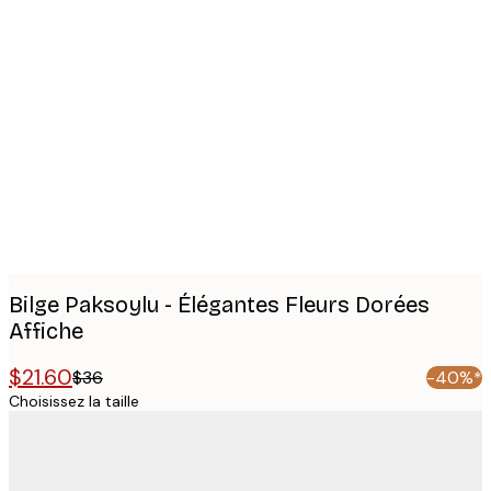
Product
images
Bilge Paksoylu - Élégantes Fleurs Dorées
Affiche
$21.60
$36
-40%*
Choisissez la taille