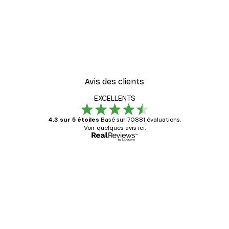
Avis des clients
EXCELLENTS
4.3 sur 5 étoiles
Basé sur 70881 évaluations.
Voir quelques avis ici.
Acheteur vérifié
Avis
des
Satisfaite !
clients
4 juin