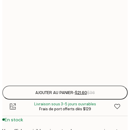
$
21x30 cm
$
30x40 cm
$
$
50x70 cm
$
70x100 cm
Frame
options
AJOUTER AU PANIER
-
$21.60
$36
Livraison sous 3-5 jours ouvrables
Frais de port offerts dès $129
En stock