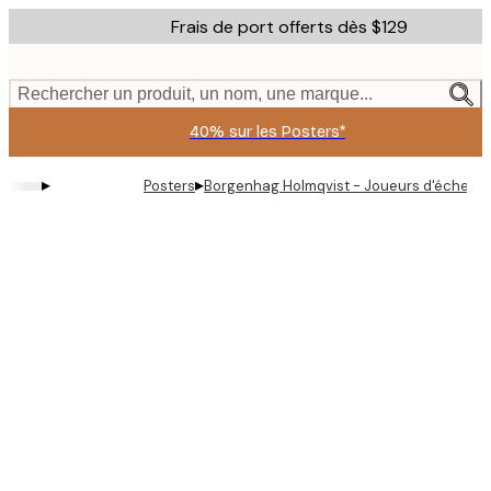
Skip
Frais de port offerts dès $129
to
main
content.
Rechercher un produit, un nom, une marque...
40% sur les Posters*
▸
▸
Posters
Borgenhag Holmqvist - Joueurs d'échecs a