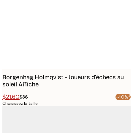
Product
images
Borgenhag Holmqvist - Joueurs d'échecs au
soleil Affiche
$21.60
$36
-40%*
Choisissez la taille