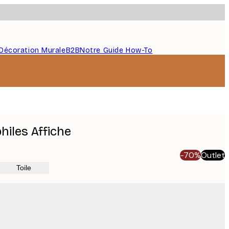
Décoration Murale
B2B
Notre Guide How-To
hiles Affiche
-70%
Outlet
Toile