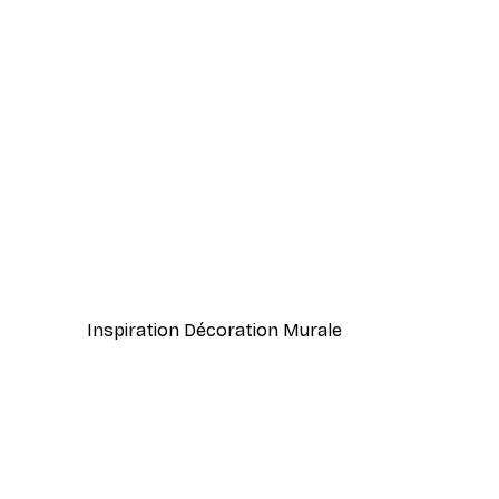
-80%
Pivoine Blanche. Poster
À partir de $7.20
$36
Inspiration Décoration Murale