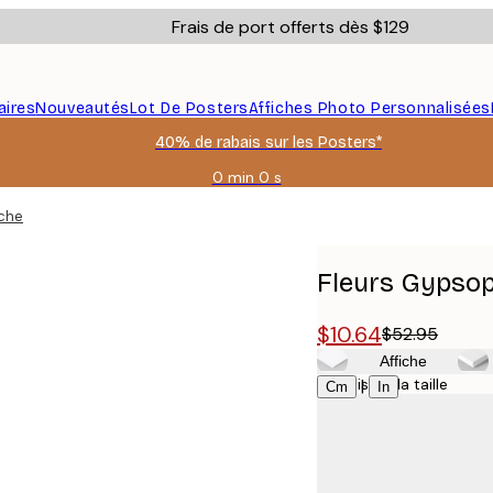
Frais de port offerts dès $129
aires
Nouveautés
Lot De Posters
Affiches Photo Personnalisées
40% de rabais sur les Posters*
0 min
0 s
Valable
jusqu'au
iche
:
2026-
08-
Fleurs Gypsop
06
$10.64
$52.95
Affiche
Choisissez la taille
|
Cm
In