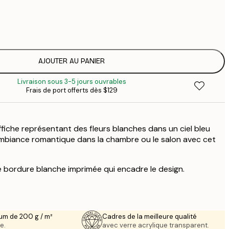
$
$
$
$
AJOUTER AU PANIER
Livraison sous 3-5 jours ouvrables
Frais de port offerts dès $129
fiche représentant des fleurs blanches dans un ciel bleu
mbiance romantique dans la chambre ou le salon avec cet
e bordure blanche imprimée qui encadre le design.
um de 200 g / m²
Cadres de la meilleure qualité
e.
avec verre acrylique transparent.