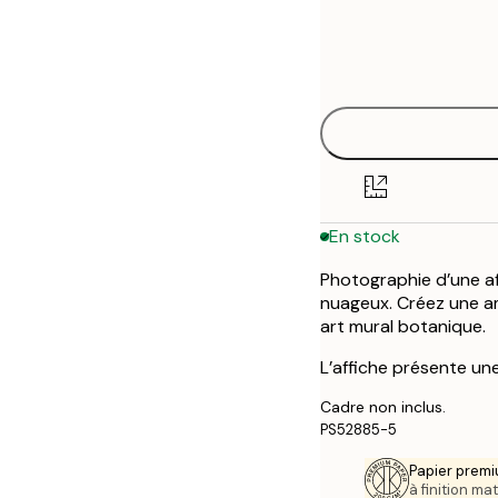
Frame
30x40 cm
options
50x70 cm
En stock
Photographie d’une af
nuageux. Créez une a
art mural botanique.
L’affiche présente un
Cadre non inclus.
PS52885-5
Papier premi
à finition mat