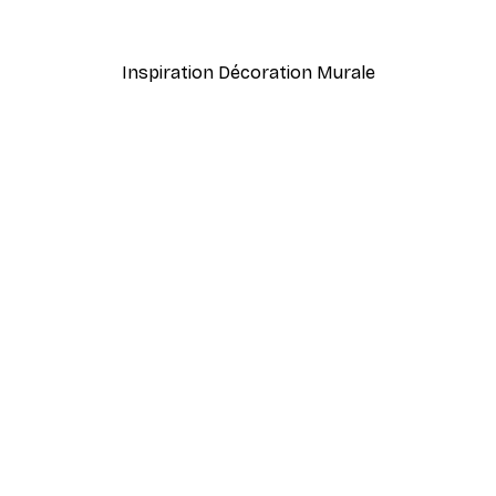
À partir de $21.60
$36
Inspiration Décoration Murale