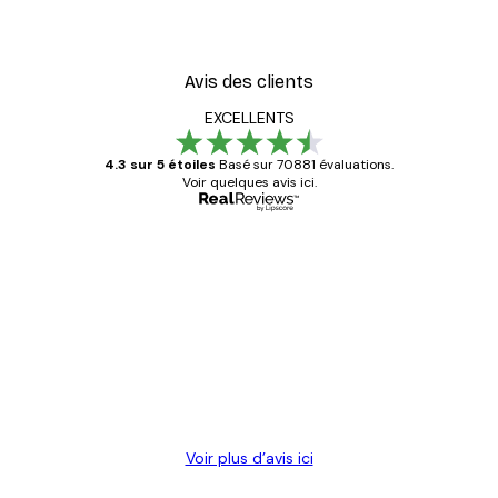
Avis des clients
EXCELLENTS
4.3 sur 5 étoiles
Basé sur 70881 évaluations.
Voir quelques avis ici.
Acheteur vérifié
Avis
des
Satisfaite !
clients
4 juin
Christelle K
Voir plus d’avis ici