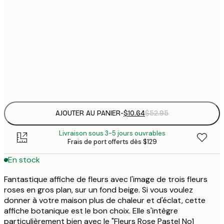
$
30x40 cm
$
50x70 cm
$
En rupture de stock provisoire
$
Frame
options
AJOUTER AU PANIER
-
$10.64
$52.95
Livraison sous 3-5 jours ouvrables
Frais de port offerts dès $129
En stock
Fantastique affiche de fleurs avec l'image de trois fleurs
roses en gros plan, sur un fond beige. Si vous voulez
donner à votre maison plus de chaleur et d'éclat, cette
affiche botanique est le bon choix. Elle s'intègre
particulièrement bien avec le "Fleurs Rose Pastel No1