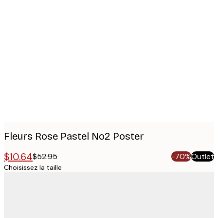
Product
images
Fleurs Rose Pastel No2 Poster
$10.64
$52.95
-70%
Outlet
Choisissez la taille