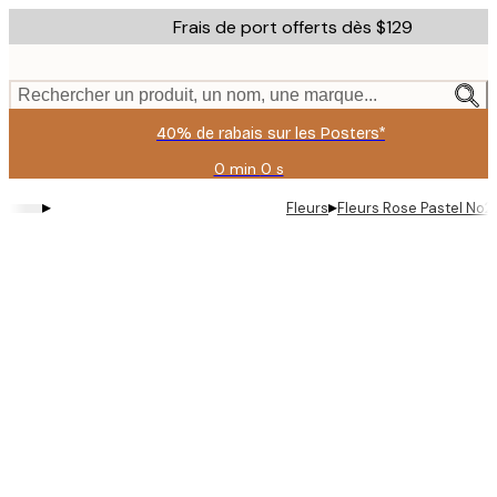
Skip
Frais de port offerts dès $129
to
main
content.
Rechercher un produit, un nom, une marque...
40% de rabais sur les Posters*
0 min
0 s
Valable
jusqu'au
▸
▸
Fleurs
Fleurs Rose Pastel No2
:
2026-
08-
06