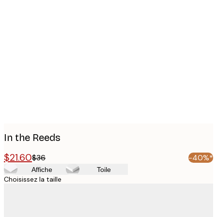
Product
images
In the Reeds
$21.60
$36
-40%*
Affiche
Toile
Choisissez la taille