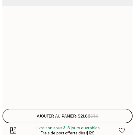
$
21x30 cm
$
30x40 cm
$
$
40x50 cm
$
$
50x70 cm
$
70x100 cm
Frame
options
AJOUTER AU PANIER
-
$21.60
$36
Livraison sous 3-5 jours ouvrables
Frais de port offerts dès $129