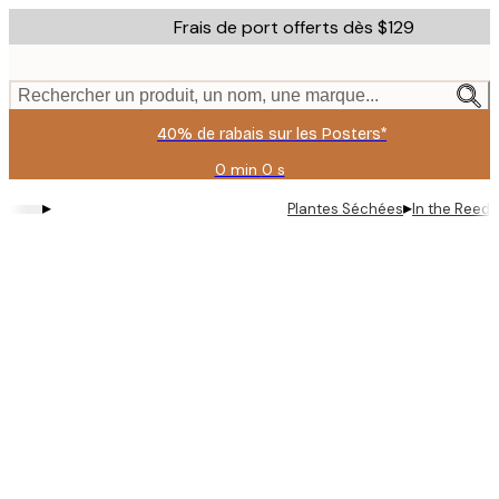
Skip
Frais de port offerts dès $129
to
main
content.
Rechercher un produit, un nom, une marque...
40% de rabais sur les Posters*
0 min
0 s
Valable
jusqu'au
▸
▸
Plantes Séchées
In the Reeds
:
2026-
08-
09