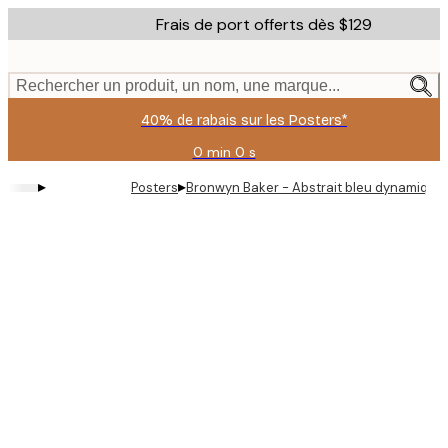
Skip
Frais de port offerts dès $129
to
main
content.
Rechercher un produit, un nom, une marque...
40% de rabais sur les Posters*
0 min
0 s
Valable
jusqu'au
▸
▸
Posters
Bronwyn Baker - Abstrait bleu dynamique 
:
2026-
08-
09