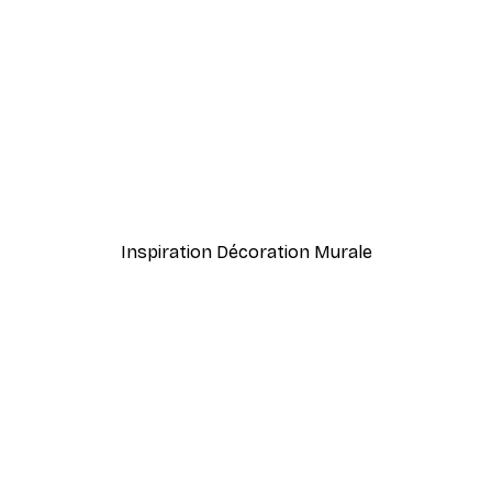
-40%*
s affiche
William Morris - Acanthus
À partir de $21.60
$36
Inspiration Décoration Murale