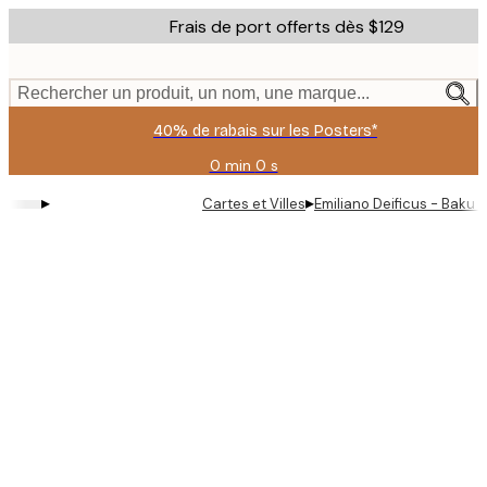
Skip
Frais de port offerts dès $129
to
main
content.
Rechercher un produit, un nom, une marque...
40% de rabais sur les Posters*
0 min
0 s
Valable
jusqu'au
▸
▸
Cartes et Villes
Emiliano Deificus - Baku 
:
2026-
08-
06