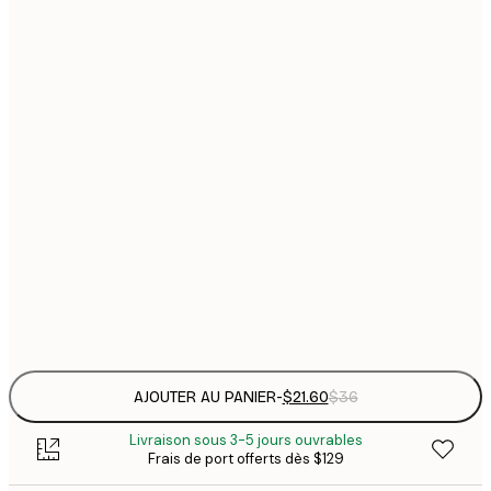
$
21x30 cm
$
30x40 cm
$
$
40x50 cm
$
$
50x70 cm
$
70x100 cm
Frame
options
AJOUTER AU PANIER
-
$21.60
$36
Livraison sous 3-5 jours ouvrables
Frais de port offerts dès $129