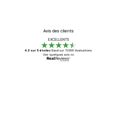
Avis des clients
EXCELLENTS
4.3 sur 5 étoiles
Basé sur 70881 évaluations.
Voir quelques avis ici.
Acheteur vérifié
Avis
des
Satisfaite !
clients
4 juin
Christelle K