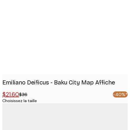
Product
images
Emiliano Deificus - Baku City Map Affiche
$21.60
$36
-40%*
Choisissez la taille