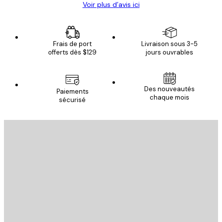
Voir plus d’avis ici
Frais de port
Livraison sous 3-5
offerts dès $129
jours ouvrables
Des nouveautés
Paiements
chaque mois
sécurisé
Email
ENVOYER