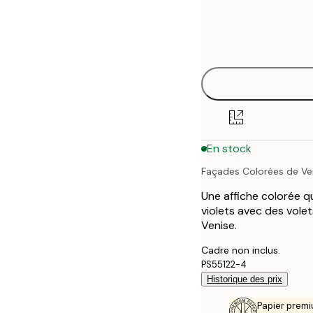
Frame
21x30 cm
options
30x40 cm
40x50 cm
50x70 cm
En stock
70x100 cm
Façades Colorées de Ve
Une affiche colorée q
violets avec des vole
Venise.
Cadre non inclus.
PS55122-4
Historique des prix
Papier premi