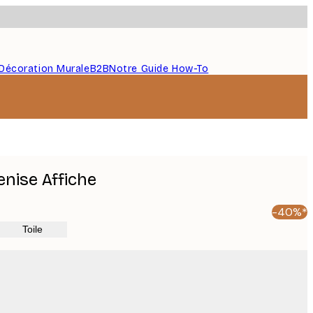
Décoration Murale
B2B
Notre Guide How-To
enise Affiche
-40%*
Toile