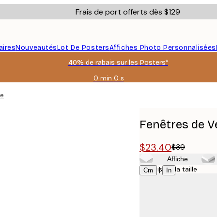
Frais de port offerts dès $129
aires
Nouveautés
Lot De Posters
Affiches Photo Personnalisées
40% de rabais sur les Posters*
0 min
0 s
Valable
jusqu'au
he
:
2026-
08-
Fenêtres de V
06
$23.40
$39
Affiche
Choisissez la taille
|
Cm
In