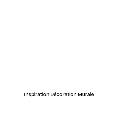
-40%*
Inspiration Lecture Affiche
À partir de $21.60
$36
Inspiration Décoration Murale