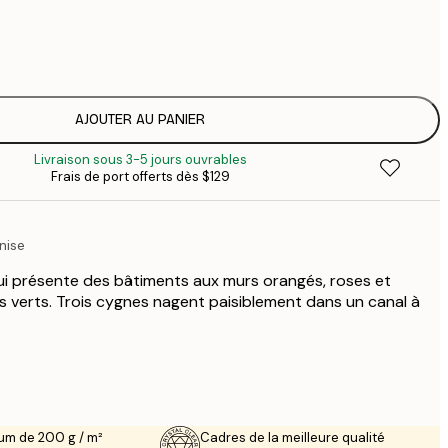
$
$
$
$
AJOUTER AU PANIER
$
Livraison sous 3-5 jours ouvrables
$
Frais de port offerts dès $129
$
nise
ui présente des bâtiments aux murs orangés, roses et
ts verts. Trois cygnes nagent paisiblement dans un canal à
um de 200 g / m²
Cadres de la meilleure qualité