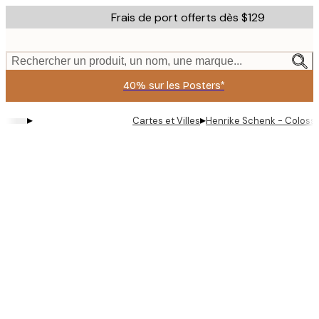
Skip
Frais de port offerts dès $129
to
main
content.
Rechercher un produit, un nom, une marque...
40% sur les Posters*
▸
▸
Cartes et Villes
Henrike Schenk - Colosse