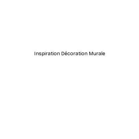
-40%*
en Poster
Esprit Corps Âme Poster
À partir de $23.40
$39
Inspiration Décoration Murale