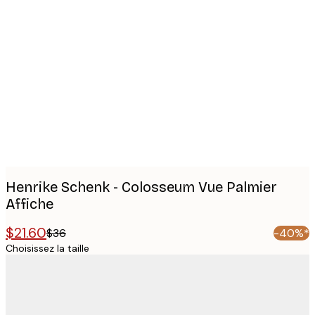
Product
images
Henrike Schenk - Colosseum Vue Palmier
Affiche
$21.60
$36
-40%*
Choisissez la taille