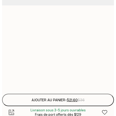
$
21x30 cm
$
30x40 cm
$
$
40x50 cm
$
$
50x70 cm
$
70x100 cm
Frame
options
AJOUTER AU PANIER
-
$21.60
$36
Livraison sous 3-5 jours ouvrables
Frais de port offerts dès $129