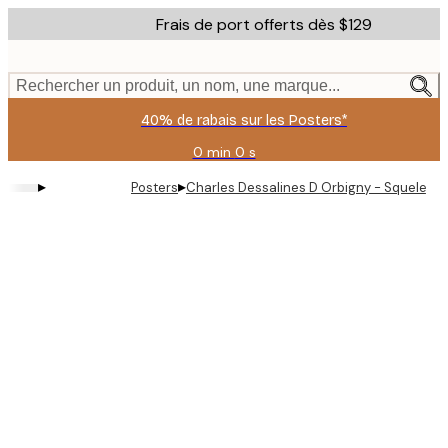
Skip
Frais de port offerts dès $129
to
main
content.
Rechercher un produit, un nom, une marque...
40% de rabais sur les Posters*
0 min
0 s
Valable
jusqu'au
▸
▸
Posters
Charles Dessalines D Orbigny - Squelette
:
2026-
08-
06