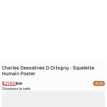
Product
images
Charles Dessalines D Orbigny - Squelette
Humain Poster
$21.60
$36
-40%*
Choisissez la taille