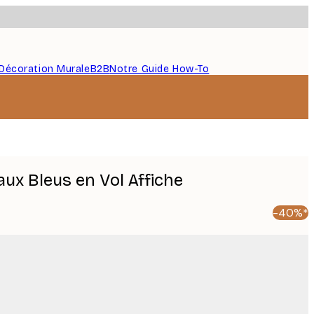
Décoration Murale
B2B
Notre Guide How-To
eaux Bleus en Vol Affiche
-40%*