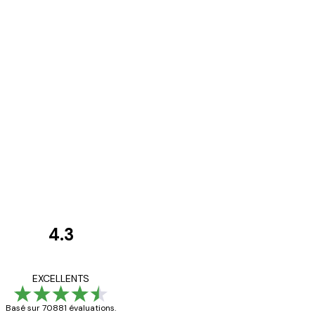
4.3
Avis
des
Satisfaite !
EXCELLENTS
clients
Basé sur 70881 évaluations.