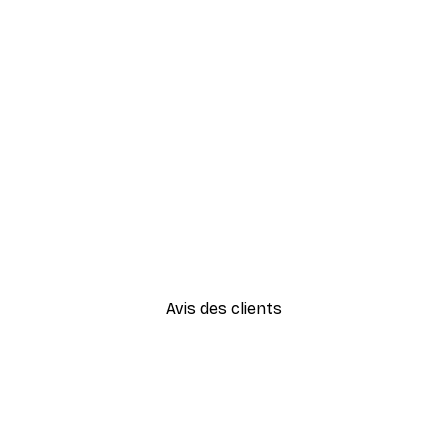
-40%*
Vitor Costa - Géométrie orang
À partir de $21.60
$36
Avis des clients