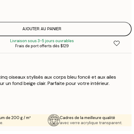
$
$
$
$
AJOUTER AU PANIER
$
Livraison sous 3-5 jours ouvrables
$
Frais de port offerts dès $129
$
 cinq oiseaux stylisés aux corps bleu foncé et aux ailes
r un fond beige clair. Parfaite pour votre intérieur.
um de 200 g / m²
Cadres de la meilleure qualité
e.
avec verre acrylique transparent.