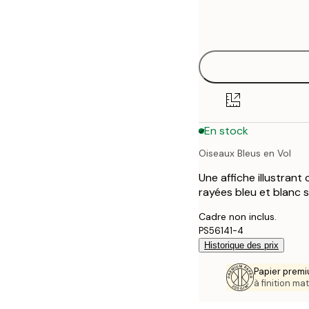
Frame
21x30 cm
options
30x40 cm
40x50 cm
50x70 cm
En stock
70x100 cm
Oiseaux Bleus en Vol
Une affiche illustrant
rayées bleu et blanc su
Cadre non inclus.
PS56141-4
Historique des prix
Papier premi
à finition mat