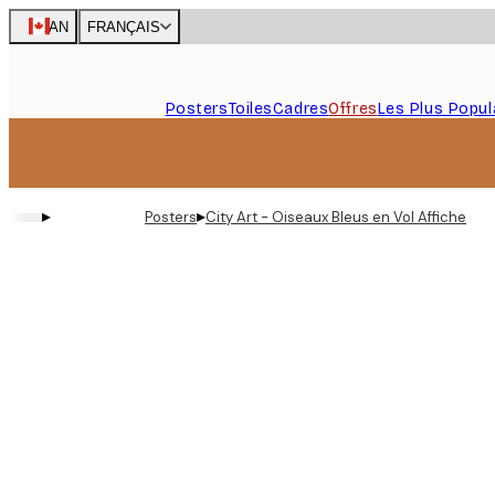
Skip
CAN
FRANÇAIS
to
main
content.
Posters
Toiles
Cadres
Offres
Les Plus Popul
▸
▸
Posters
City Art - Oiseaux Bleus en Vol Affiche