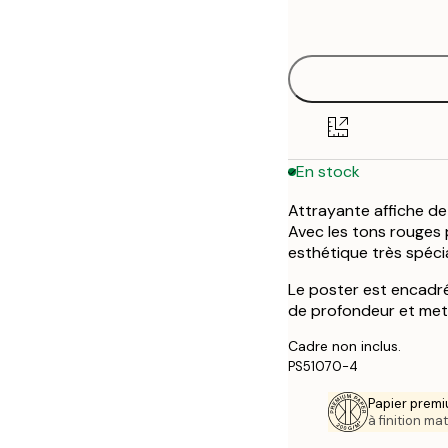
options
30x40 cm
50x70 cm
En stock
Attrayante affiche de
Avec les tons rouges 
esthétique très spécia
Le poster est encadré
de profondeur et met 
Cadre non inclus.
PS51070-4
Papier premi
à finition mat