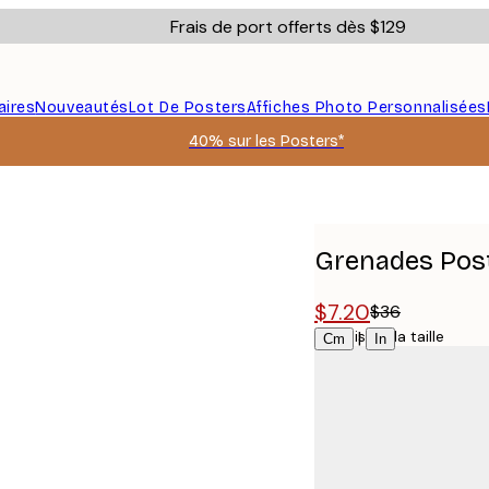
Frais de port offerts dès $129
aires
Nouveautés
Lot De Posters
Affiches Photo Personnalisées
40% sur les Posters*
Grenades Pos
$7.20
$36
Choisissez la taille
|
Cm
In