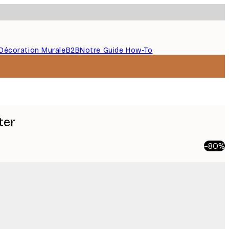
Décoration Murale
B2B
Notre Guide How-To
ter
-80%