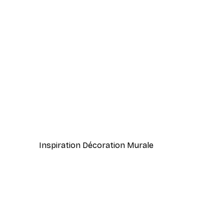
-40%*
Formes Graphiques No2 Post
À partir de $21.60
$36
Inspiration Décoration Murale