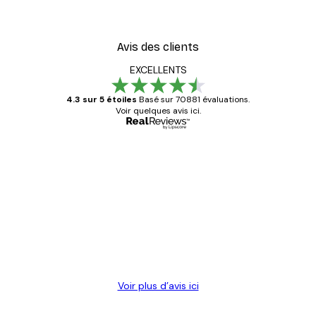
Avis des clients
EXCELLENTS
4.3 sur 5 étoiles
Basé sur 70881 évaluations.
Voir quelques avis ici.
Acheteur vérifié
Avis
des
Satisfaite !
clients
4 juin
Christelle K
Voir plus d’avis ici