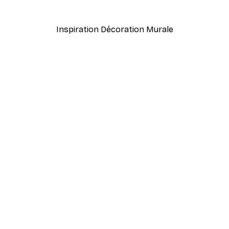
À partir de $21.60
$36
Inspiration Décoration Murale