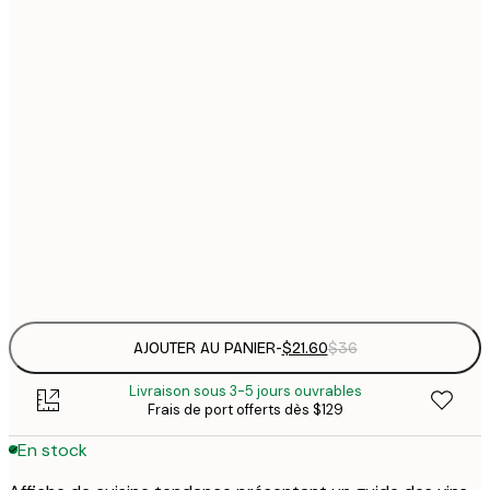
$
21x30 cm
$
30x40 cm
$
$
40x50 cm
$
$
50x70 cm
$
Frame
options
AJOUTER AU PANIER
-
$21.60
$36
Livraison sous 3-5 jours ouvrables
Frais de port offerts dès $129
En stock