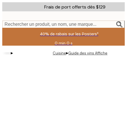
Skip
Frais de port offerts dès $129
to
main
content.
Rechercher un produit, un nom, une marque...
40% de rabais sur les Posters*
0 min
0 s
Valable
jusqu'au
▸
▸
Cuisine
Guide des vins Affiche
:
2026-
08-
09