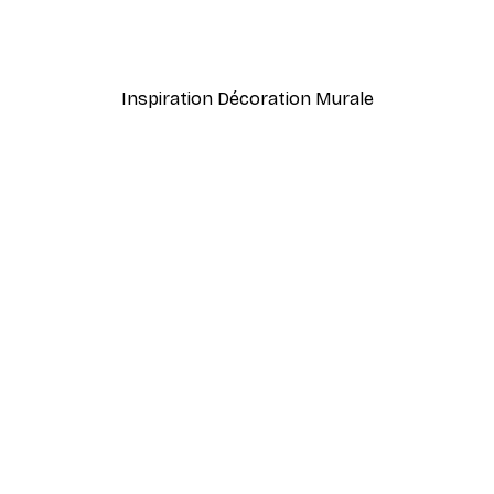
Pasta Pizza Vino Poster
À partir de $21.60
$36
Inspiration Décoration Murale