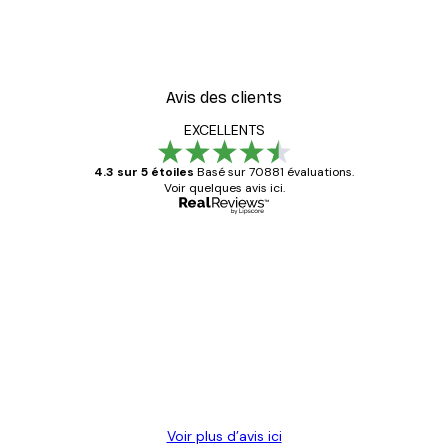
Avis des clients
EXCELLENTS
4.3 sur 5 étoiles
Basé sur 70881 évaluations.
Voir quelques avis ici.
Acheteur vérifié
Avis
des
Satisfaite !
clients
4 juin
Christelle K
Voir plus d’avis ici