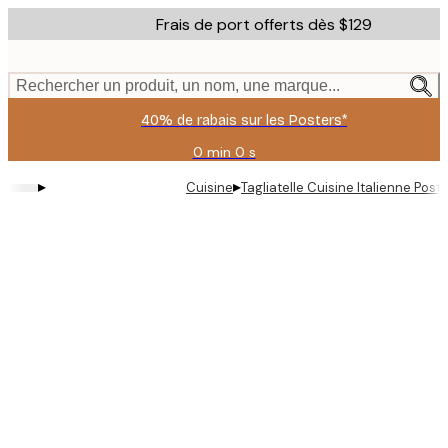
Skip
Frais de port offerts dès $129
to
main
content.
Rechercher un produit, un nom, une marque...
40% de rabais sur les Posters*
0 min
0 s
Valable
jusqu'au
▸
▸
Cuisine
Tagliatelle Cuisine Italienne Post
:
2026-
08-
09