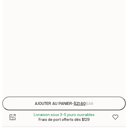
$
21x30 cm
$
30x40 cm
$
$
40x50 cm
$
$
50x70 cm
$
70x100 cm
Frame
options
AJOUTER AU PANIER
-
$21.60
$36
Livraison sous 3-5 jours ouvrables
Frais de port offerts dès $129