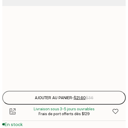
$
21x30 cm
$
30x40 cm
$
$
50x70 cm
$
70x100 cm
Frame
options
AJOUTER AU PANIER
-
$21.60
$36
Livraison sous 3-5 jours ouvrables
Frais de port offerts dès $129
En stock