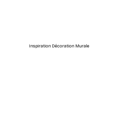
À partir de $21.60
$36
Inspiration Décoration Murale