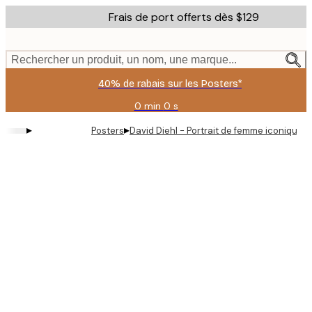
Skip
Frais de port offerts dès $129
to
main
content.
Rechercher un produit, un nom, une marque...
40% de rabais sur les Posters*
0 min
0 s
Valable
jusqu'au
▸
▸
Posters
David Diehl - Portrait de femme iconique P
:
2026-
08-
06