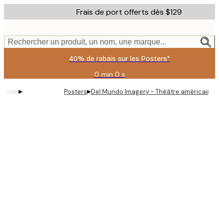
Skip
Frais de port offerts dès $129
to
main
content.
Rechercher un produit, un nom, une marque...
40% de rabais sur les Posters*
0 min
0 s
Valable
jusqu'au
▸
▸
Posters
Del Mundo Imagery - Théâtre américain vi
:
2026-
08-
06