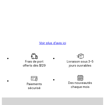
Avis
des
Satisfaite !
clients
4 juin
Christelle K
Voir plus d’avis ici
Frais de port
Livraison sous 3-5
offerts dès $129
jours ouvrables
Des nouveautés
Paiements
chaque mois
sécurisé