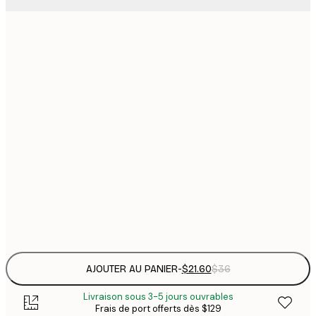
$
21x30 cm
$
30x40 cm
$
$
40x50 cm
$
$
50x70 cm
$
70x100 cm
Frame
options
AJOUTER AU PANIER
-
$21.60
$36
Livraison sous 3-5 jours ouvrables
Frais de port offerts dès $129