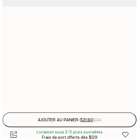
$
21x30 cm
$
30x40 cm
$
$
40x50 cm
$
$
50x70 cm
$
70x100 cm
Frame
options
AJOUTER AU PANIER
-
$21.60
$36
Livraison sous 3-5 jours ouvrables
Frais de port offerts dès $129