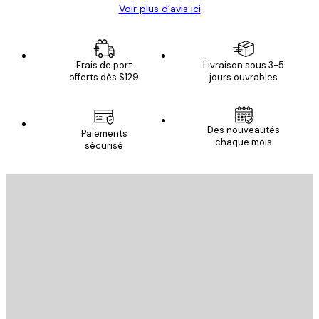
Voir plus d’avis ici
Frais de port
Livraison sous 3-5
offerts dès $129
jours ouvrables
Des nouveautés
Paiements
chaque mois
sécurisé
Email
ENVOYER