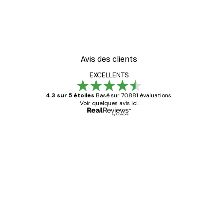
Avis des clients
EXCELLENTS
4.3 sur 5 étoiles
Basé sur 70881 évaluations.
Voir quelques avis ici.
Acheteur vérifié
Avis
des
Satisfaite !
clients
4 juin
Christelle K