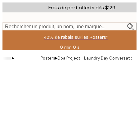
Skip
Frais de port offerts dès $129
to
main
content.
Rechercher un produit, un nom, une marque...
40% de rabais sur les Posters*
0 min
0 s
Valable
jusqu'au
▸
▸
Posters
Doa Project - Laundry Day Conversation A
:
2026-
08-
06