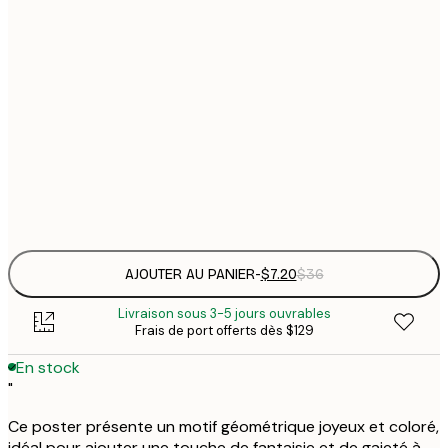
21x30 cm
$
30x40 cm
$
$
50x70 cm
$
Frame
options
AJOUTER AU PANIER
-
$7.20
$36
Livraison sous 3-5 jours ouvrables
Frais de port offerts dès $129
En stock
"
Ce poster présente un motif géométrique joyeux et coloré,
idéal pour ajouter une touche de fantaisie et de gaieté à