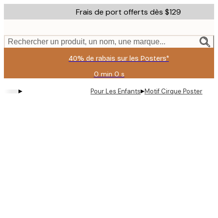
Skip
Frais de port offerts dès $129
to
main
content.
Rechercher un produit, un nom, une marque...
40% de rabais sur les Posters*
0 min
0 s
Valable
jusqu'au
▸
▸
Pour Les Enfants
Motif Cirque Poster
:
2026-
08-
06