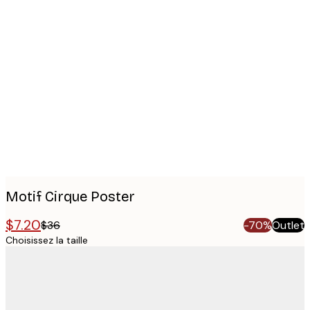
Product
images
Motif Cirque Poster
$7.20
$36
-70%
Outlet
Choisissez la taille