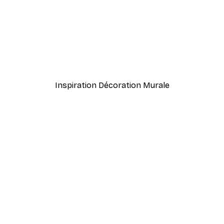
s affiche
William Morris - Acanthus
À partir de $21.60
$36
Inspiration Décoration Murale