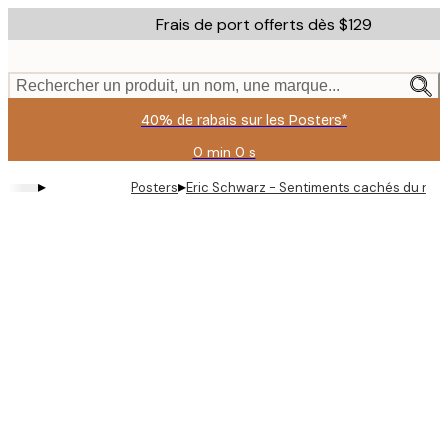
Skip
Frais de port offerts dès $129
to
main
content.
Rechercher un produit, un nom, une marque...
40% de rabais sur les Posters*
0 min
0 s
Valable
jusqu'au
▸
▸
Posters
Eric Schwarz - Sentiments cachés du nua
:
2026-
08-
09