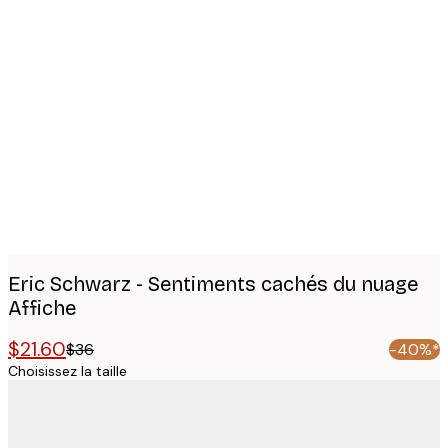
Product
images
Eric Schwarz - Sentiments cachés du nuage
Affiche
$21.60
$36
-40%*
Choisissez la taille