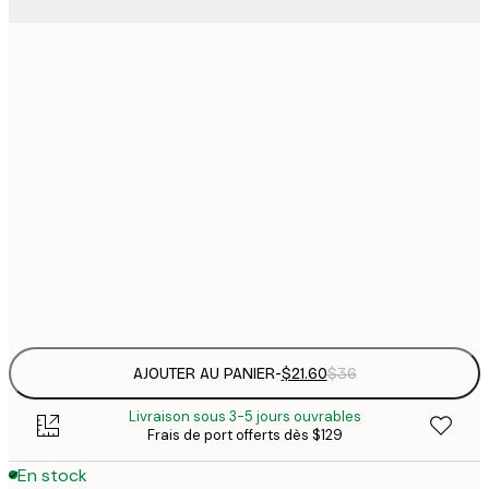
$
21x30 cm
$
30x40 cm
$
$
50x70 cm
$
70x100 cm
Frame
options
AJOUTER AU PANIER
-
$21.60
$36
Livraison sous 3-5 jours ouvrables
Frais de port offerts dès $129
En stock