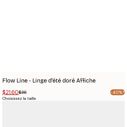
Product
images
Flow Line - Linge d'été doré Affiche
$21.60
$36
-40%*
Choisissez la taille