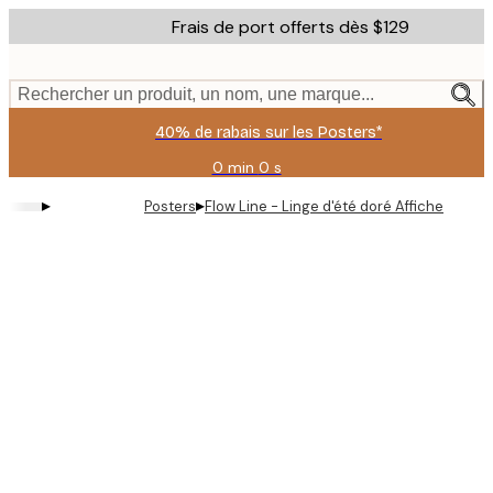
Skip
Frais de port offerts dès $129
to
main
content.
Rechercher un produit, un nom, une marque...
40% de rabais sur les Posters*
0 min
0 s
Valable
jusqu'au
▸
▸
Posters
Flow Line - Linge d'été doré Affiche
:
2026-
08-
06