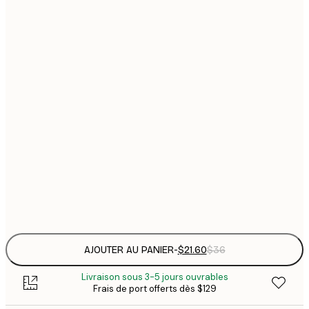
$
21x30 cm
$
30x40 cm
$
$
40x50 cm
$
$
50x70 cm
$
70x100 cm
Frame
options
AJOUTER AU PANIER
-
$21.60
$36
Livraison sous 3-5 jours ouvrables
Frais de port offerts dès $129