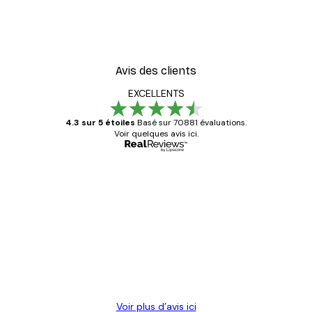
er
Cocktail bar boissons aff
À partir de $23.40
$39
Avis des clients
EXCELLENTS
4.3 sur 5 étoiles
Basé sur 70881 évaluations.
Voir quelques avis ici.
Acheteur vérifié
Avis
des
Satisfaite !
clients
4 juin
Christelle K
Voir plus d’avis ici