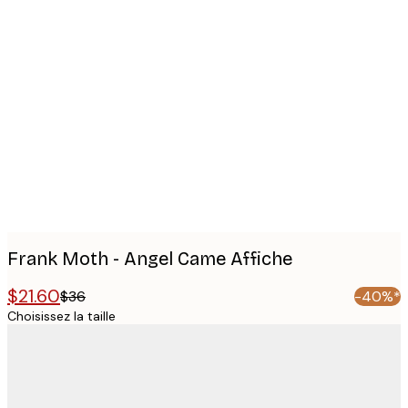
Product
images
Frank Moth - Angel Came Affiche
$21.60
$36
-40%*
Choisissez la taille