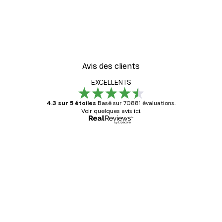
Avis des clients
EXCELLENTS
4.3 sur 5 étoiles
Basé sur 70881 évaluations.
Voir quelques avis ici.
Acheteur vérifié
Avis
des
Satisfaite !
clients
4 juin
Christelle K