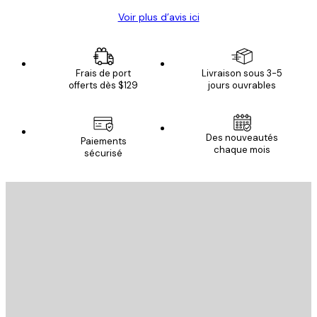
Voir plus d’avis ici
Frais de port
Livraison sous 3-5
offerts dès $129
jours ouvrables
Des nouveautés
Paiements
chaque mois
sécurisé
Email
ENVOYER