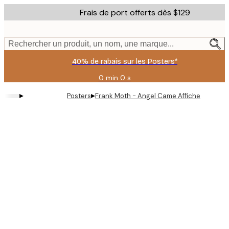
Skip
Frais de port offerts dès $129
to
main
content.
Rechercher un produit, un nom, une marque...
40% de rabais sur les Posters*
0 min
0 s
Valable
jusqu'au
▸
▸
Posters
Frank Moth - Angel Came Affiche
:
2026-
08-
06