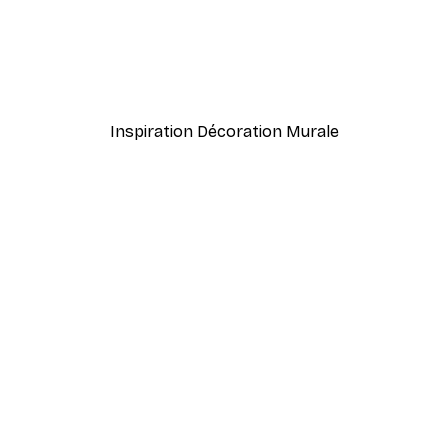
-40%*
es citron et écailleur Affiche
Cerf Décoré Poster
À partir de $8.37
$13.95
Inspiration Décoration Murale