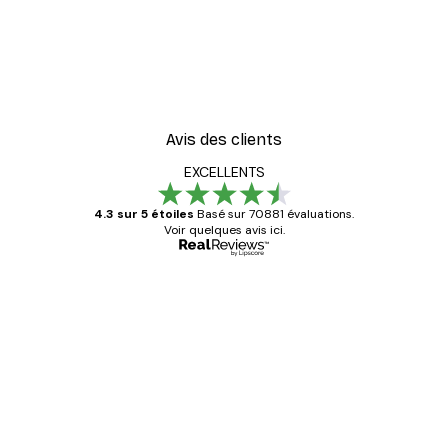
Avis des clients
EXCELLENTS
4.3 sur 5 étoiles
Basé sur 70881 évaluations.
Voir quelques avis ici.
Acheteur vérifié
Avis
des
Satisfaite !
clients
4 juin
Christelle K