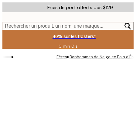
Skip
Frais de port offerts dès $129
to
main
content.
Rechercher un produit, un nom, une marque...
40% sur les Posters*
0 min
0 s
Valable
jusqu'au
▸
▸
Fêtes
Bonhommes de Neige en Pain d'Épi
:
2026-
08-
06