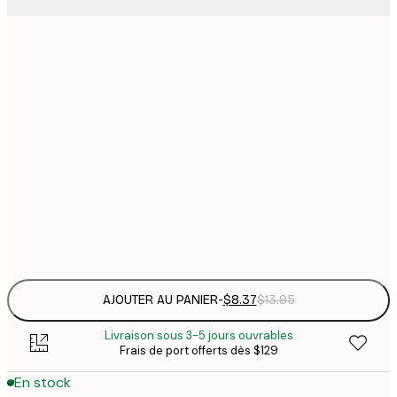
13x18 cm
$
$
21x30 cm
$
30x40 cm
$
$
50x70 cm
$
Frame
options
AJOUTER AU PANIER
-
$8.37
$13.95
Livraison sous 3-5 jours ouvrables
Frais de port offerts dès $129
En stock