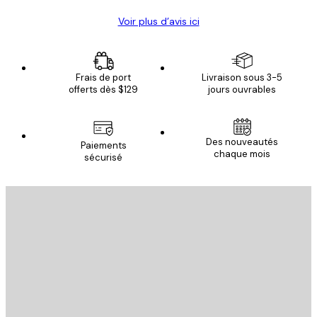
Voir plus d’avis ici
Frais de port
Livraison sous 3-5
offerts dès $129
jours ouvrables
Des nouveautés
Paiements
chaque mois
sécurisé
Email
ENVOYER