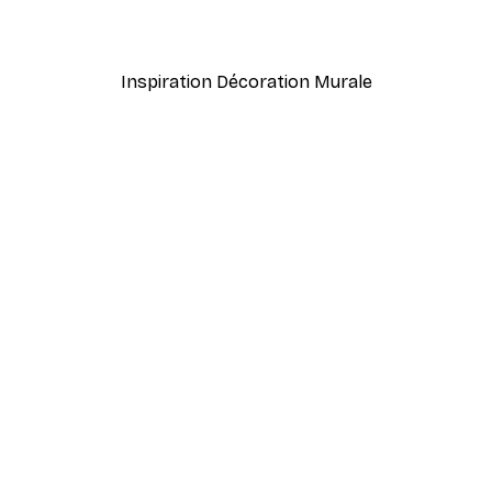
À partir de $21.60
$36
Inspiration Décoration Murale