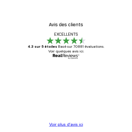
Avis des clients
EXCELLENTS
4.3 sur 5 étoiles
Basé sur 70881 évaluations.
Voir quelques avis ici.
Acheteur vérifié
Avis
des
Satisfaite !
clients
4 juin
Christelle K
Voir plus d’avis ici