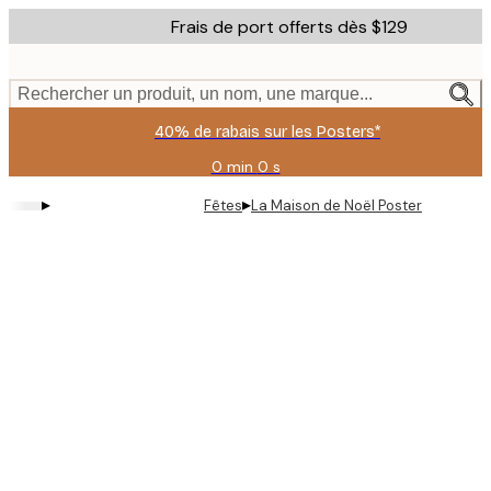
Skip
Frais de port offerts dès $129
to
main
content.
Rechercher un produit, un nom, une marque...
40% de rabais sur les Posters*
0 min
0 s
Valable
jusqu'au
▸
▸
Fêtes
La Maison de Noël Poster
:
2026-
08-
06