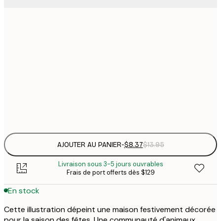
13x18 cm
$
$
30x40 cm
$
$
50x70 cm
$
Frame
options
AJOUTER AU PANIER
-
$8.37
$13.95
Livraison sous 3-5 jours ouvrables
Frais de port offerts dès $129
En stock
Cette illustration dépeint une maison festivement décorée
pour la saison des fêtes. Une communauté d'animaux