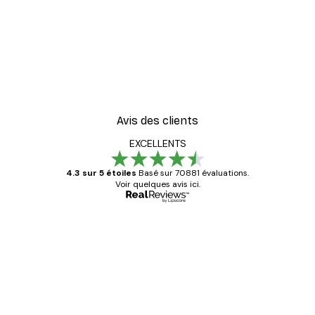
Avis des clients
EXCELLENTS
4.3 sur 5 étoiles
Basé sur 70881 évaluations.
Voir quelques avis ici.
Acheteur vérifié
Avis
des
Satisfaite !
clients
4 juin