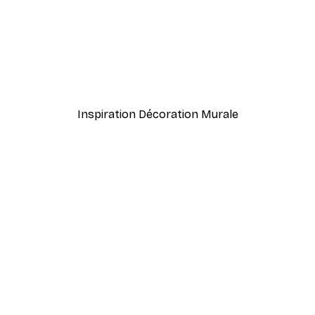
-40%*
Lac Poster
À partir de $31.77
$52.95
Inspiration Décoration Murale