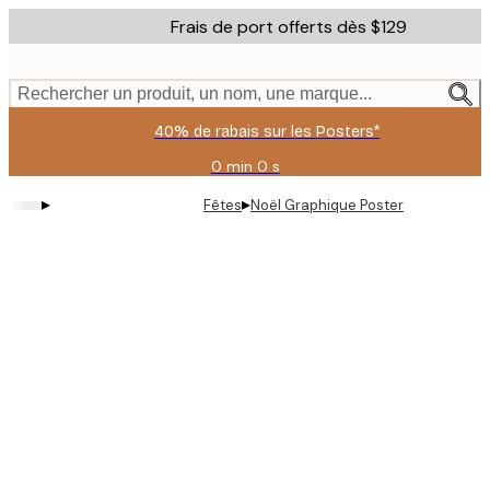
Skip
Frais de port offerts dès $129
to
main
content.
Rechercher un produit, un nom, une marque...
40% de rabais sur les Posters*
0 min
0 s
Valable
jusqu'au
▸
▸
Fêtes
Noël Graphique Poster
:
2026-
08-
06