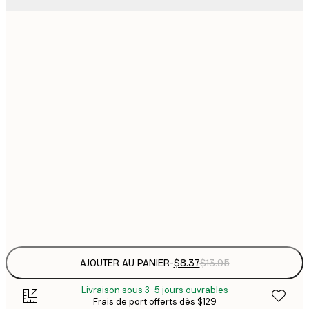
13x18 cm
$
$
21x30 cm
$
30x40 cm
$
$
50x70 cm
$
70x100 cm
Frame
options
AJOUTER AU PANIER
-
$8.37
$13.95
Livraison sous 3-5 jours ouvrables
Frais de port offerts dès $129