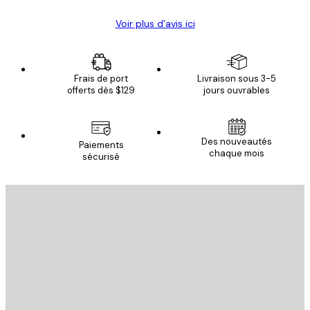
Voir plus d’avis ici
Frais de port
Livraison sous 3-5
offerts dès $129
jours ouvrables
Des nouveautés
Paiements
chaque mois
sécurisé
Email
ENVOYER