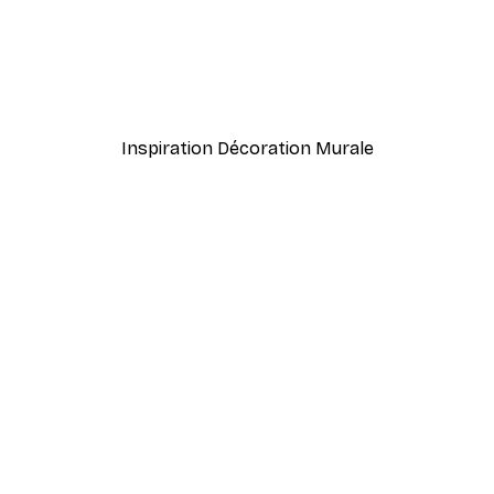
-40%*
 Affiche
Retrodrome - Woodstock G
À partir de $21.60
$36
Inspiration Décoration Murale