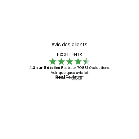
Avis des clients
EXCELLENTS
4.3 sur 5 étoiles
Basé sur 70881 évaluations.
Voir quelques avis ici.
Acheteur vérifié
Avis
des
Satisfaite !
clients
4 juin
Christelle K