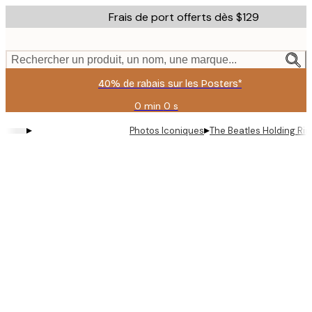
Skip
Frais de port offerts dès $129
to
main
content.
Rechercher un produit, un nom, une marque...
40% de rabais sur les Posters*
0 min
0 s
Valable
jusqu'au
▸
▸
Photos Iconiques
The Beatles Holding Rin
:
2026-
08-
06