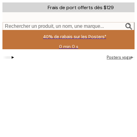
Skip
Frais de port offerts dès $129
to
main
content.
Rechercher un produit, un nom, une marque...
40% de rabais sur les Posters*
0 min
0 s
Valable
jusqu'au
▸
▸
Posters yoga
G
:
2026-
08-
06