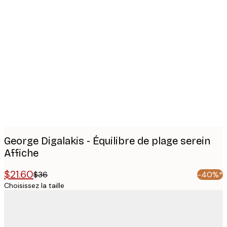
Product
images
George Digalakis - Équilibre de plage serein
Affiche
$21.60
$36
-40%*
Choisissez la taille