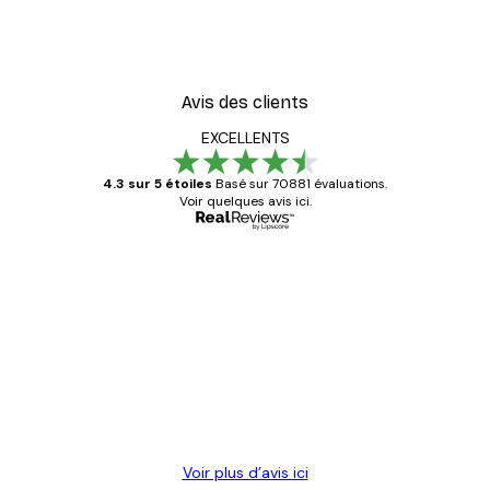
Avis des clients
EXCELLENTS
4.3 sur 5 étoiles
Basé sur 70881 évaluations.
Voir quelques avis ici.
Acheteur vérifié
Avis
des
Satisfaite !
clients
4 juin
Christelle K
Voir plus d’avis ici