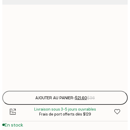
$
21x30 cm
$
30x40 cm
$
$
50x70 cm
$
70x100 cm
Frame
options
AJOUTER AU PANIER
-
$21.60
$36
Livraison sous 3-5 jours ouvrables
Frais de port offerts dès $129
En stock