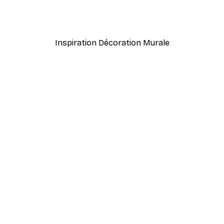
William Morris - Acanthus
À partir de $21.60
$36
Inspiration Décoration Murale