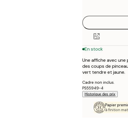
options
30x40 cm
40x50 cm
50x50 cm
En stock
50x70 cm
Une affiche avec une 
70x100 cm
des coups de pinceau 
vert tendre et jaune.
Cadre non inclus.
PS55949-4
Historique des prix
Papier premi
à finition mat