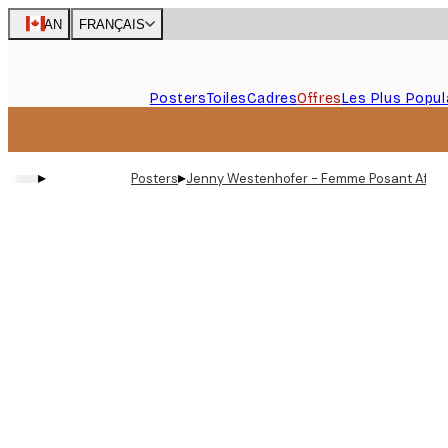
Skip
CAN
FRANÇAIS
to
main
content.
Posters
Toiles
Cadres
Offres
Les Plus Popul
▸
▸
Posters
Jenny Westenhofer - Femme Posant Affic