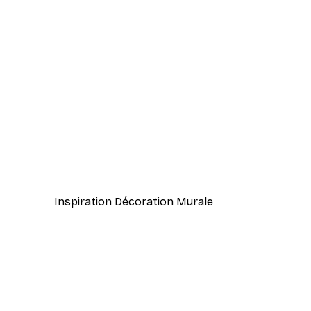
-40%*
William Morris - Acanthus Por
À partir de $21.60
$36
Inspiration Décoration Murale