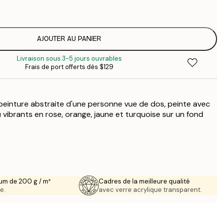
$
$
$
AJOUTER AU PANIER
$
Livraison sous 3-5 jours ouvrables
$
Frais de port offerts dès $129
$
$
$
peinture abstraite d'une personne vue de dos, peinte avec
vibrants en rose, orange, jaune et turquoise sur un fond
um de 200 g / m²
Cadres de la meilleure qualité
e.
avec verre acrylique transparent.