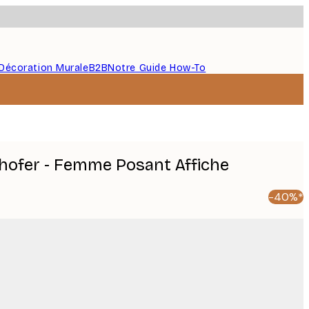
Décoration Murale
B2B
Notre Guide How-To
ofer - Femme Posant Affiche
-40%*