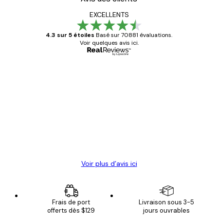
EXCELLENTS
4.3 sur 5 étoiles
Basé sur 70881 évaluations.
Voir quelques avis ici.
Acheteur vérifié
Avis
des
Satisfaite !
clients
4 juin
Christelle K
Voir plus d’avis ici
Frais de port
Livraison sous 3-5
offerts dès $129
jours ouvrables