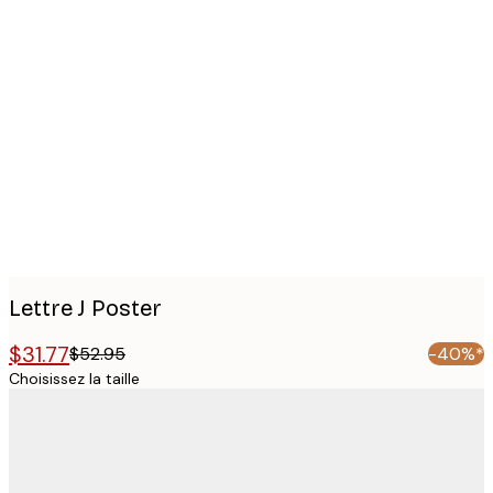
Product
images
Lettre J Poster
$31.77
$52.95
-40%*
Choisissez la taille