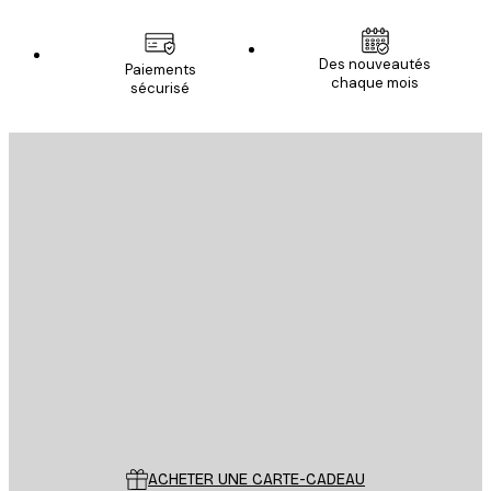
Des nouveautés
Paiements
chaque mois
sécurisé
Email
ENVOYER
Store
Poster Store
Service Client
ACHETER UNE CARTE-CADEAU