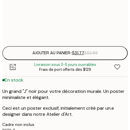
$
30x40 cm
$
Frame
options
AJOUTER AU PANIER
-
$31.77
$52.95
Livraison sous 3-5 jours ouvrables
Frais de port offerts dès $129
En stock
Un grand "J" noir pour votre décoration murale. Un poster
minimaliste et élégant.
Ceci est un poster exclusif, initialement créé par un.e
designer dans notre Atelier d'Art.
Cadre non inclus.