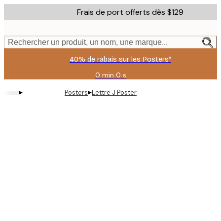
Skip
Frais de port offerts dès $129
to
main
content.
Rechercher un produit, un nom, une marque...
40% de rabais sur les Posters*
0 min
0 s
Valable
jusqu'au
▸
▸
Posters
Lettre J Poster
:
2026-
08-
09