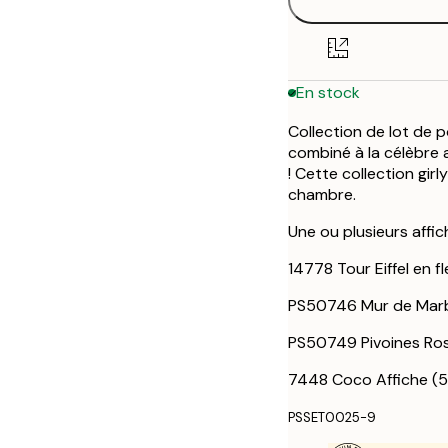
ONE SIZE
En stock
Collection de lot de 
combiné à la célèbre af
! Cette collection gir
chambre.
Une ou plusieurs affi
14778 Tour Eiffel en 
PS50746 Mur de Marb
PS50749 Pivoines Ro
7448 Coco Affiche (
PSSET0025-9