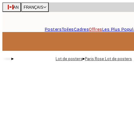
Skip
CAN
FRANÇAIS
to
main
content.
Posters
Toiles
Cadres
Offres
Les Plus Popul
▸
▸
Lot de posters
Paris Rose Lot de posters