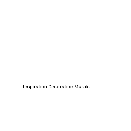
-40%*
William Morris - Acanthus Por
À partir de $21.60
$36
Inspiration Décoration Murale