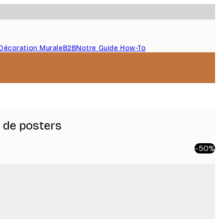
Décoration Murale
B2B
Notre Guide How-To
t de posters
-50%