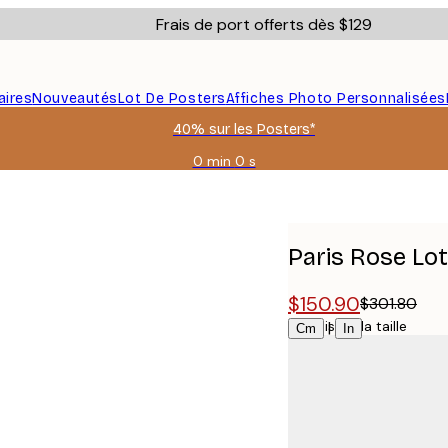
Frais de port offerts dès $129
aires
Nouveautés
Lot De Posters
Affiches Photo Personnalisées
40% sur les Posters*
0 min
0 s
Valable
jusqu'au
:
2026-
08-
Paris Rose Lo
06
$150.90
$301.80
Choisissez la taille
|
Cm
In