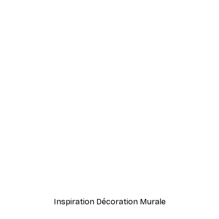
-40%*
 plan Affiche
Herbe de Plage Poster
À partir de $21.60
$36
Inspiration Décoration Murale