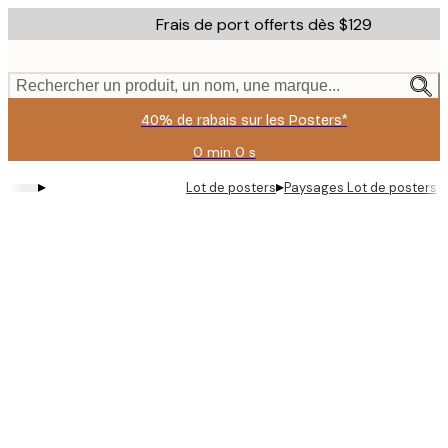
Skip
Frais de port offerts dès $129
to
main
content.
Rechercher un produit, un nom, une marque...
40% de rabais sur les Posters*
0 min
0 s
Valable
jusqu'au
▸
▸
Lot de posters
Paysages Lot de posters
:
2026-
08-
09