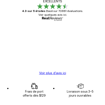
EXCELLENTS
4.3 sur 5 étoiles
Basé sur 70881 évaluations.
Voir quelques avis ici.
Acheteur vérifié
Avis
des
Satisfaite !
clients
4 juin
Christelle K
Voir plus d’avis ici
Frais de port
Livraison sous 3-5
offerts dès $129
jours ouvrables