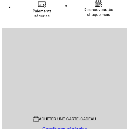
Des nouveautés
Paiements
chaque mois
sécurisé
Email
ENVOYER
Store
Poster Store
Service Client
ACHETER UNE CARTE-CADEAU
Conditions générales