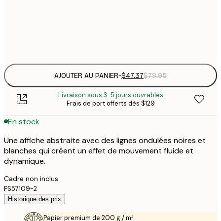
50x50 cm
$
Frame
options
AJOUTER AU PANIER
-
$47.37
$78.95
Livraison sous 3-5 jours ouvrables
Frais de port offerts dès $129
En stock
Une affiche abstraite avec des lignes ondulées noires et
blanches qui créent un effet de mouvement fluide et
dynamique.
Cadre non inclus.
PS57109-2
Historique des prix
Papier premium de 200 g / m²