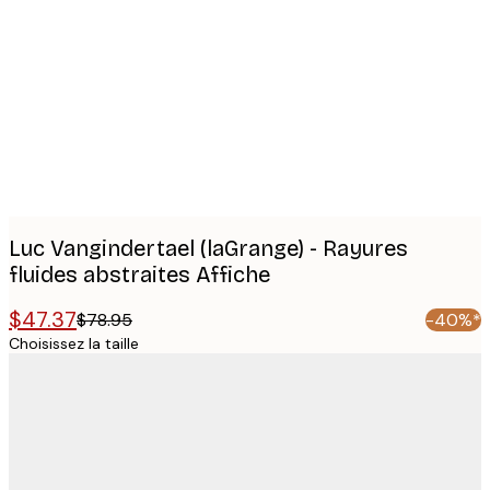
Product
images
Luc Vangindertael (laGrange) - Rayures
fluides abstraites Affiche
$47.37
$78.95
-40%*
Choisissez la taille