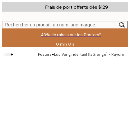
Skip
Frais de port offerts dès $129
to
main
content.
Rechercher un produit, un nom, une marque...
40% de rabais sur les Posters*
0 min
0 s
Valable
jusqu'au
▸
▸
Posters
Luc Vangindertael (laGrange) - Rayures fl
:
2026-
08-
06