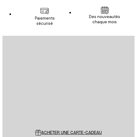
Des nouveautés
Paiements
chaque mois
sécurisé
Email
ENVOYER
Store
Poster Store
Service Client
ACHETER UNE CARTE-CADEAU