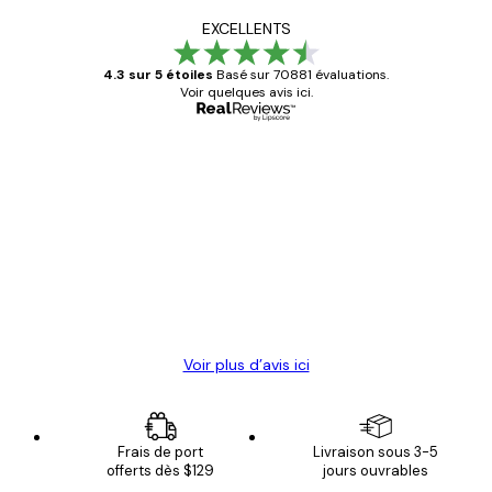
EXCELLENTS
4.3 sur 5 étoiles
Basé sur 70881 évaluations.
Voir quelques avis ici.
Acheteur vérifié
Avis
des
Satisfaite !
clients
4 juin
Christelle K
Voir plus d’avis ici
Frais de port
Livraison sous 3-5
offerts dès $129
jours ouvrables