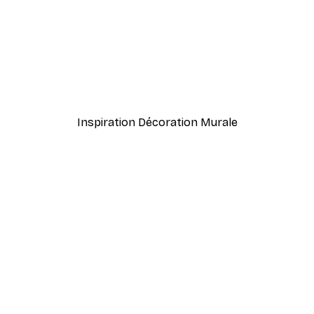
À partir de $21.60
$36
Inspiration Décoration Murale