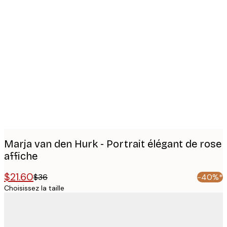
Product
images
Marja van den Hurk - Portrait élégant de rose
affiche
$21.60
$36
-40%*
Choisissez la taille