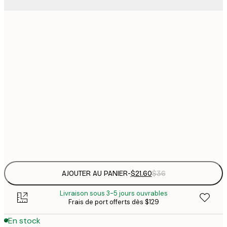
$
21x30 cm
$
30x40 cm
$
$
50x70 cm
$
70x100 cm
Frame
options
AJOUTER AU PANIER
-
$21.60
$36
Livraison sous 3-5 jours ouvrables
Frais de port offerts dès $129
En stock