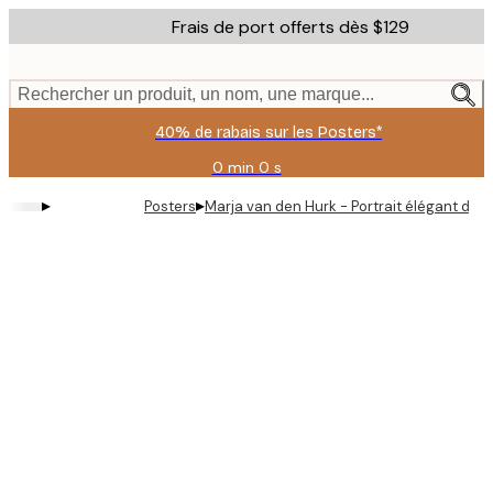
Skip
Frais de port offerts dès $129
to
main
content.
Rechercher un produit, un nom, une marque...
40% de rabais sur les Posters*
0 min
0 s
Valable
jusqu'au
▸
▸
Posters
Marja van den Hurk - Portrait élégant de r
:
2026-
08-
06