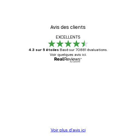
Avis des clients
EXCELLENTS
4.3 sur 5 étoiles
Basé sur 70881 évaluations.
Voir quelques avis ici.
Acheteur vérifié
Avis
des
Satisfaite !
clients
4 juin
Christelle K
Voir plus d’avis ici