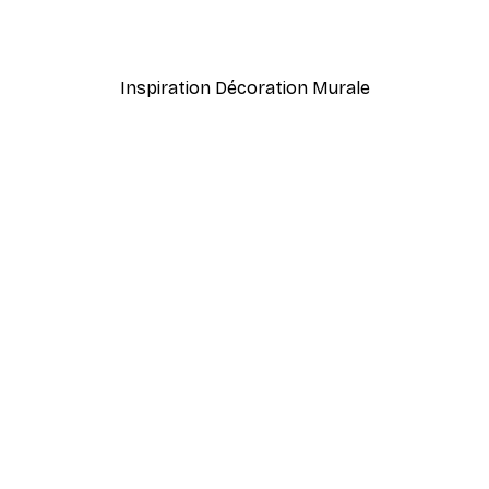
À partir de $21.60
$36
Inspiration Décoration Murale