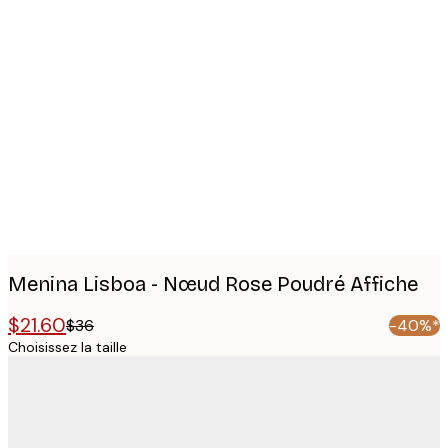
Product
images
Menina Lisboa - Nœud Rose Poudré Affiche
$21.60
$36
-40%*
Choisissez la taille