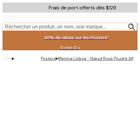
Skip
Frais de port offerts dès $129
to
main
content.
Rechercher un produit, un nom, une marque...
40% de rabais sur les Posters*
0 min
0 s
Valable
jusqu'au
▸
▸
Posters
Menina Lisboa - Nœud Rose Poudré Affic
:
2026-
08-
09