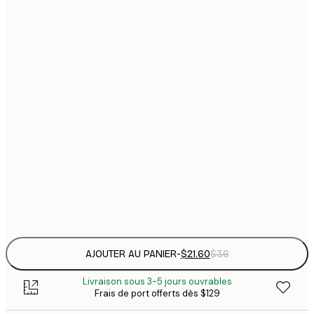
$
21x30 cm
$
30x40 cm
$
$
40x50 cm
$
$
50x70 cm
$
70x100 cm
Frame
options
AJOUTER AU PANIER
-
$21.60
$36
Livraison sous 3-5 jours ouvrables
Frais de port offerts dès $129