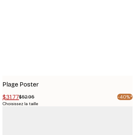
Product
images
Plage Poster
$31.77
$52.95
-40%*
Choisissez la taille