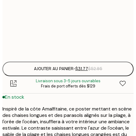
$
30x40 cm
$
$
50x70 cm
$
Frame
options
AJOUTER AU PANIER
-
$31.77
$52.95
Livraison sous 3-5 jours ouvrables
Frais de port offerts dès $129
En stock
Inspiré de la côte Amalfitaine, ce poster mettant en scène
des chaises longues et des parasols alignés sur la plage, à
l'orée de l'océan, insufflera à votre intérieur une ambiance
estivale. Le contraste saisissant entre l'azur de l'océan, le
sable de la plage et les chaises longues orangées est du