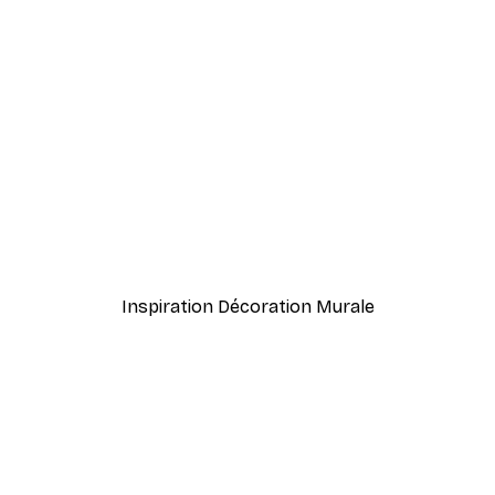
-40%*
Farfalle Pasta Italie Poste
À partir de $21.60
$36
Inspiration Décoration Murale