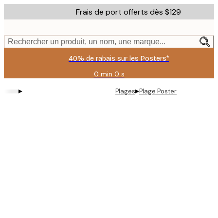
Skip
Frais de port offerts dès $129
to
main
content.
Rechercher un produit, un nom, une marque...
40% de rabais sur les Posters*
0 min
0 s
Valable
jusqu'au
▸
▸
Plages
Plage Poster
:
2026-
08-
09