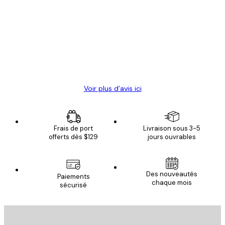
des
Satisfaite !
clients
4 juin
Christelle K
Voir plus d’avis ici
Frais de port
Livraison sous 3-5
offerts dès $129
jours ouvrables
Des nouveautés
Paiements
chaque mois
sécurisé