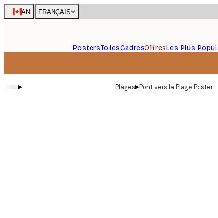
Skip
CAN
FRANÇAIS
to
main
content.
Posters
Toiles
Cadres
Offres
Les Plus Popul
▸
▸
Plages
Pont vers la Plage Poster