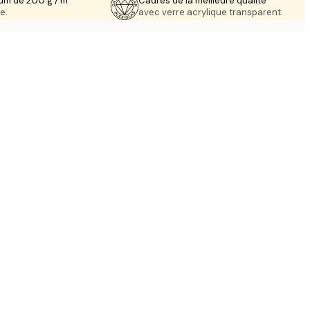
um de 200 g / m²
Cadres de la meilleure qualité
e.
avec verre acrylique transparent.