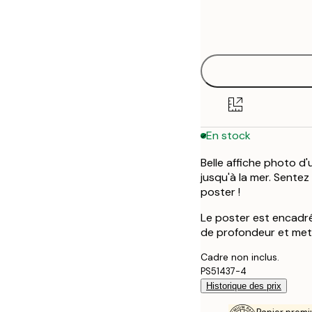
Frame
21x30 cm
options
30x40 cm
40x50 cm
50x50 cm
En stock
50x70 cm
Belle affiche photo d
70x100 cm
jusqu'à la mer. Sente
poster !
Le poster est encadré
de profondeur et met 
Cadre non inclus.
PS51437-4
Historique des prix