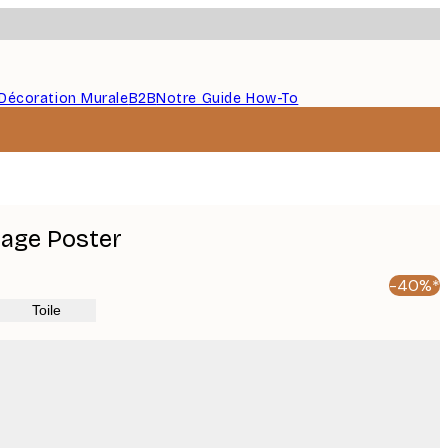
Décoration Murale
B2B
Notre Guide How-To
lage Poster
-40%*
Toile