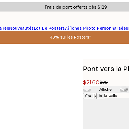
Frais de port offerts dès $129
aires
Nouveautés
Lot De Posters
Affiches Photo Personnalisées
40% sur les Posters*
Pont vers la P
$21.60
$36
Affiche
Choisissez la taille
|
Cm
In