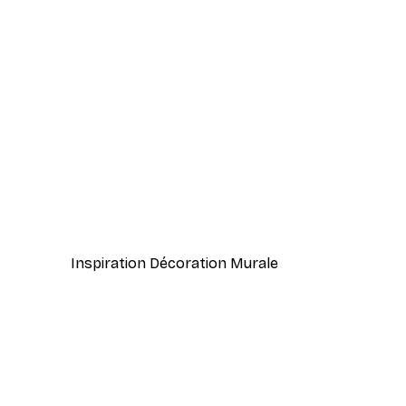
-40%*
Plage Bleue Vague Poster
À partir de $21.60
$36
Inspiration Décoration Murale