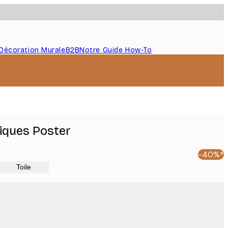
Décoration Murale
B2B
Notre Guide How-To
iques Poster
-40%*
Toile