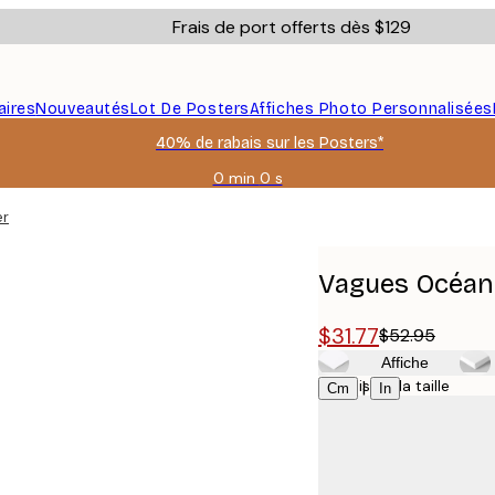
Frais de port offerts dès $129
aires
Nouveautés
Lot De Posters
Affiches Photo Personnalisées
40% de rabais sur les Posters*
0 min
0 s
Valable
jusqu'au
er
:
2026-
08-
Vagues Océan
09
$31.77
$52.95
Affiche
Choisissez la taille
|
Cm
In