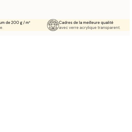
um de 200 g / m²
Cadres de la meilleure qualité
e.
avec verre acrylique transparent.