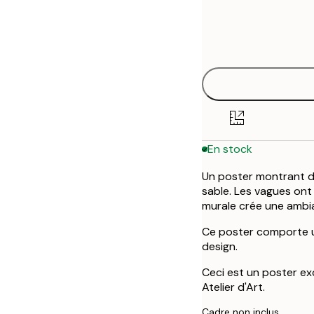
Frame
30x40 cm
options
50x70 cm
En stock
Un poster montrant d
sable. Les vagues ont
murale crée une ambia
Ce poster comporte u
design.
Ceci est un poster ex
Atelier d'Art.
Cadre non inclus.