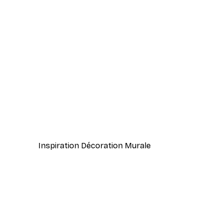
-40%*
Photolovers - Canopée verte l
À partir de $21.60
$36
Inspiration Décoration Murale