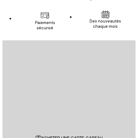
Des nouveautés
Paiements
chaque mois
sécurisé
Email
ENVOYER
Store
Poster Store
Service Client