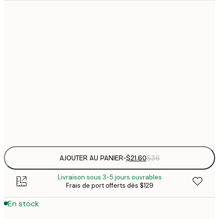
$
21x30 cm
$
30x40 cm
$
$
40x50 cm
$
$
50x50 cm
$
Frame
options
AJOUTER AU PANIER
-
$21.60
$36
Livraison sous 3-5 jours ouvrables
Frais de port offerts dès $129
En stock