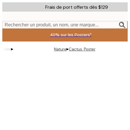
Skip
Frais de port offerts dès $129
to
main
content.
Rechercher un produit, un nom, une marque...
40% sur les Posters*
▸
▸
Nature
Cactus. Poster