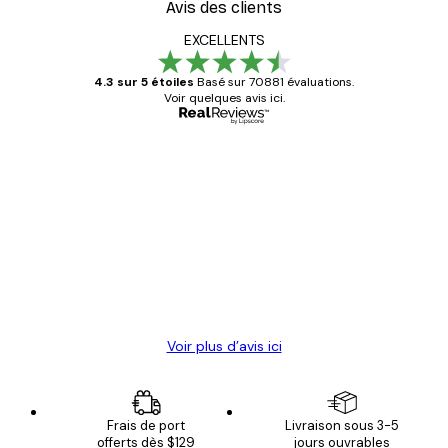
Avis des clients
EXCELLENTS
4.3 sur 5 étoiles
Basé sur 70881 évaluations.
Voir quelques avis ici.
Acheteur vérifié
Avis
des
Satisfaite !
clients
4 juin
Christelle K
Voir plus d’avis ici
Frais de port
Livraison sous 3-5
offerts dès $129
jours ouvrables