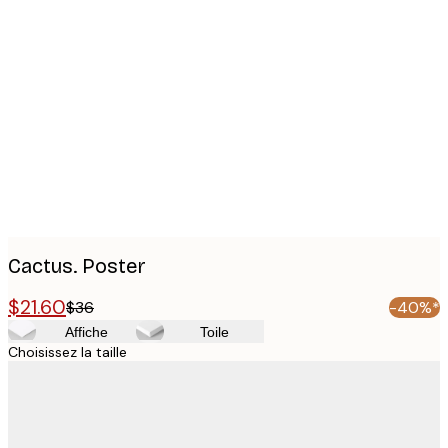
Product
images
Cactus. Poster
$21.60
$36
-40%*
Affiche
Toile
Choisissez la taille