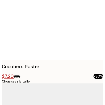
Product
images
Cocotiers Poster
$7.20
$36
-80%
Choisissez la taille