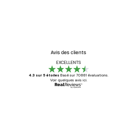
Avis des clients
EXCELLENTS
4.3 sur 5 étoiles
Basé sur 70881 évaluations.
Voir quelques avis ici.
Acheteur vérifié
Avis
des
Satisfaite !
clients
4 juin