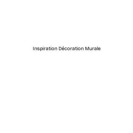
À partir de $21.60
$36
Inspiration Décoration Murale