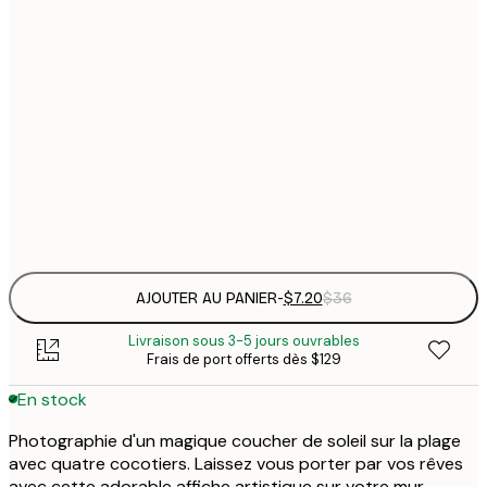
21x30 cm
$
30x40 cm
$
$
50x70 cm
$
Frame
options
AJOUTER AU PANIER
-
$7.20
$36
Livraison sous 3-5 jours ouvrables
Frais de port offerts dès $129
En stock
Photographie d'un magique coucher de soleil sur la plage
avec quatre cocotiers. Laissez vous porter par vos rêves
avec cette adorable affiche artistique sur votre mur.