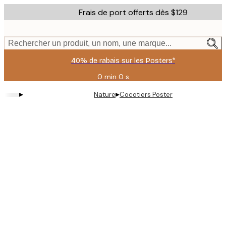
Skip
Frais de port offerts dès $129
to
main
content.
Rechercher un produit, un nom, une marque...
40% de rabais sur les Posters*
0 min
0 s
Valable
jusqu'au
▸
▸
Nature
Cocotiers Poster
:
2026-
08-
06