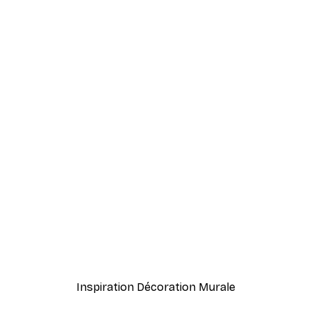
-40%*
Frida Art Poster
À partir de $8.37
$13.95
Inspiration Décoration Murale