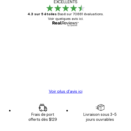
EXCELLENTS
4.3 sur 5 étoiles
Basé sur 70881 évaluations.
Voir quelques avis ici.
Acheteur vérifié
Avis
des
Satisfaite !
clients
4 juin
Christelle K
Voir plus d’avis ici
Frais de port
Livraison sous 3-5
offerts dès $129
jours ouvrables