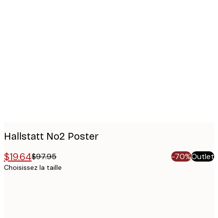
Product
images
Hallstatt No2 Poster
$19.64
$97.95
-70%
Outlet
Choisissez la taille