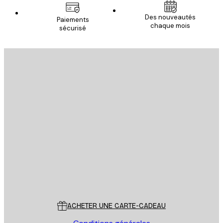
Des nouveautés
Paiements
chaque mois
sécurisé
Email
ENVOYER
Store
Poster Store
Service Client
ACHETER UNE CARTE-CADEAU