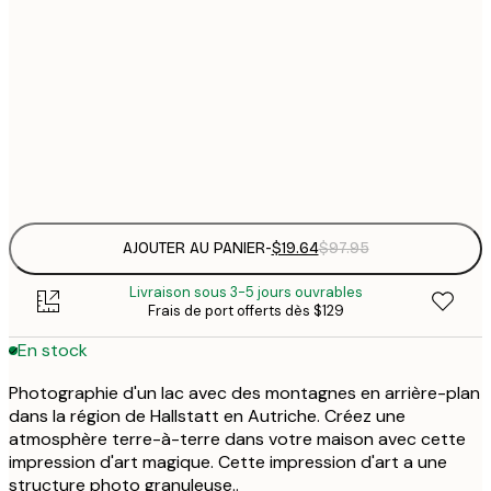
30x40 cm
$
En rupture de stock provisoire
$
$
50x70 cm
$
Frame
options
AJOUTER AU PANIER
-
$19.64
$97.95
Livraison sous 3-5 jours ouvrables
Frais de port offerts dès $129
En stock
Photographie d'un lac avec des montagnes en arrière-plan
dans la région de Hallstatt en Autriche. Créez une
atmosphère terre-à-terre dans votre maison avec cette
impression d'art magique. Cette impression d'art a une
structure photo granuleuse..