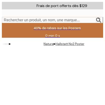
Skip
Frais de port offerts dès $129
to
main
content.
Rechercher un produit, un nom, une marque...
40% de rabais sur les Posters
0 min
0 s
Valable
jusqu'au
▸
▸
Nature
Hallstatt No2 Poster
:
2026-
08-
11