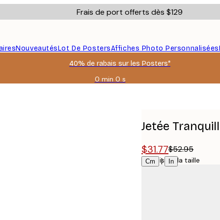
Frais de port offerts dès $129
aires
Nouveautés
Lot De Posters
Affiches Photo Personnalisées
40% de rabais sur les Posters*
0 min
0 s
Valable
jusqu'au
:
2026-
08-
Jetée Tranquil
06
$31.77
$52.95
Choisissez la taille
|
Cm
In