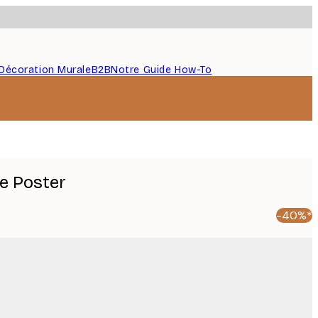
Décoration Murale
B2B
Notre Guide How-To
le Poster
-40%*