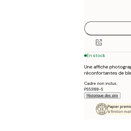
Frame
30x40 cm
options
50x70 cm
En stock
Une affiche photogra
réconfortantes de ble
Cadre non inclus.
PS53188-5
Historique des prix
Papier premi
à finition mat