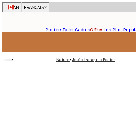
Skip
CAN
FRANÇAIS
to
main
content.
Posters
Toiles
Cadres
Offres
Les Plus Popul
▸
▸
Nature
Jetée Tranquille Poster