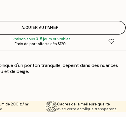
$
$
$
$
AJOUTER AU PANIER
Livraison sous 3-5 jours ouvrables
Frais de port offerts dès $129
phique d'un ponton tranquille, dépeint dans des nuances
u et de beige.
um de 200 g / m²
Cadres de la meilleure qualité
e.
avec verre acrylique transparent.