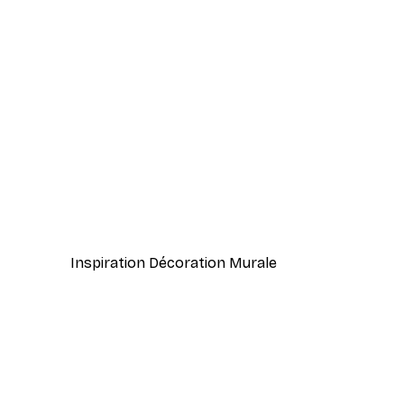
-40%*
Cocktail bar boissons affiche
À partir de $23.40
$39
Inspiration Décoration Murale