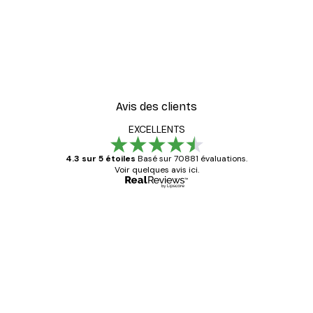
Avis des clients
EXCELLENTS
4.3 sur 5 étoiles
Basé sur 70881 évaluations.
Voir quelques avis ici.
Acheteur vérifié
Avis
des
Satisfaite !
clients
4 juin
Christelle K