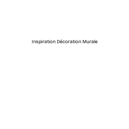
-70%
Outlet
Poster
Le Piano Affiche
À partir de $10.64
$52.95
Inspiration Décoration Murale