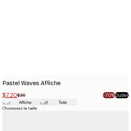
Product
images
Pastel Waves Affiche
$7.20
$36
-70%
Outlet
Affiche
Toile
Choisissez la taille