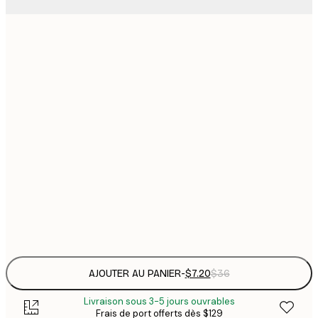
21x30 cm
$
30x40 cm
$
$
40x50 cm
$
$
50x70 cm
$
$
70x100 cm
Frame
options
AJOUTER AU PANIER
-
$7.20
$36
Livraison sous 3-5 jours ouvrables
Frais de port offerts dès $129