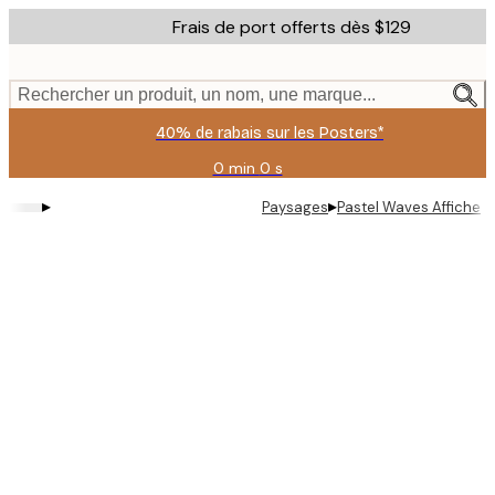
Skip
Frais de port offerts dès $129
to
main
content.
Rechercher un produit, un nom, une marque...
40% de rabais sur les Posters*
0 min
0 s
Valable
jusqu'au
▸
▸
Paysages
Pastel Waves Affiche
:
2026-
08-
09