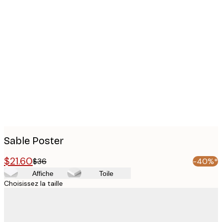
Product
images
Sable Poster
$21.60
$36
-40%*
Affiche
Toile
Choisissez la taille