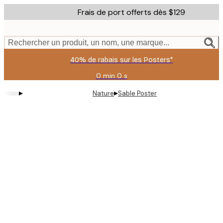
Skip
Frais de port offerts dès $129
to
main
content.
Rechercher un produit, un nom, une marque...
40% de rabais sur les Posters*
0 min
0 s
Valable
jusqu'au
▸
▸
Nature
Sable Poster
:
2026-
08-
09