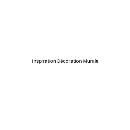
-40%*
 Poster
Palm Ocean Swing Affiche
À partir de $23.40
$39
Inspiration Décoration Murale