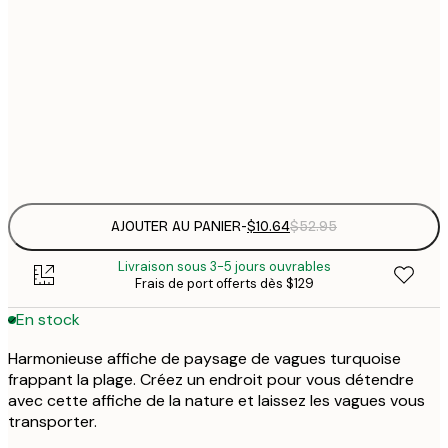
$
30x40 cm
$
$
50x70 cm
$
Frame
options
AJOUTER AU PANIER
-
$10.64
$52.95
Livraison sous 3-5 jours ouvrables
Frais de port offerts dès $129
En stock
Harmonieuse affiche de paysage de vagues turquoise
frappant la plage. Créez un endroit pour vous détendre
avec cette affiche de la nature et laissez les vagues vous
transporter.