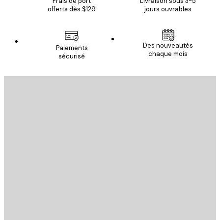
Frais de port
Livraison sous 3-5
offerts dès $129
jours ouvrables
Des nouveautés
Paiements
chaque mois
sécurisé
Email
ENVOYER
Store
Poster Store
Service Client