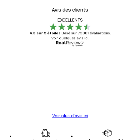
Avis des clients
EXCELLENTS
4.3 sur 5 étoiles
Basé sur 70881 évaluations.
Voir quelques avis ici.
Acheteur vérifié
Avis
des
Satisfaite !
clients
4 juin
Christelle K
Voir plus d’avis ici