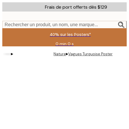
Skip
Frais de port offerts dès $129
to
main
content.
Rechercher un produit, un nom, une marque...
40% sur les Posters*
0 min
0 s
Valable
jusqu'au
▸
▸
Nature
Vagues Turquoise Poster
:
2026-
08-
06