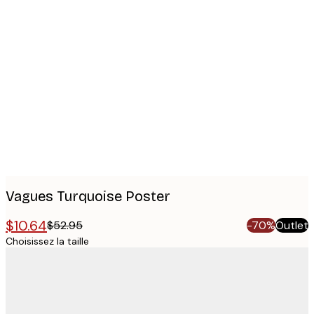
Product
images
Vagues Turquoise Poster
$10.64
$52.95
-70%
Outlet
Choisissez la taille