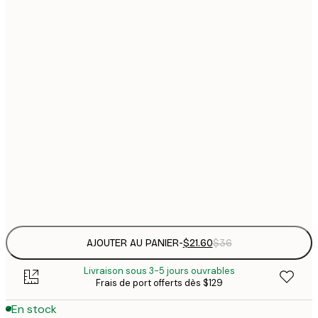
$
21x30 cm
$
30x40 cm
$
$
50x70 cm
$
70x100 cm
Frame
options
AJOUTER AU PANIER
-
$21.60
$36
Livraison sous 3-5 jours ouvrables
Frais de port offerts dès $129
En stock