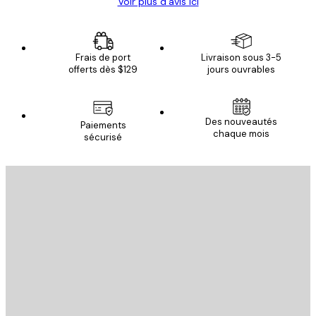
Voir plus d’avis ici
Frais de port
Livraison sous 3-5
offerts dès $129
jours ouvrables
Des nouveautés
Paiements
chaque mois
sécurisé
Email
ENVOYER