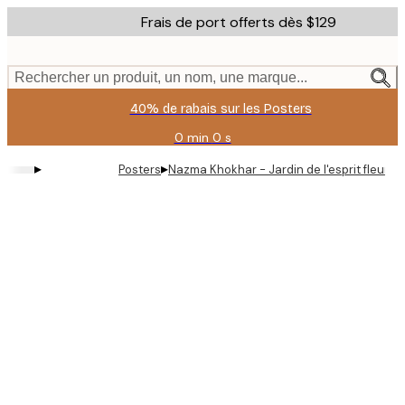
Skip
Frais de port offerts dès $129
to
main
content.
Rechercher un produit, un nom, une marque...
40% de rabais sur les Posters
0 min
0 s
Valable
jusqu'au
▸
▸
Posters
Nazma Khokhar - Jardin de l'esprit fleuri A
:
2026-
08-
11