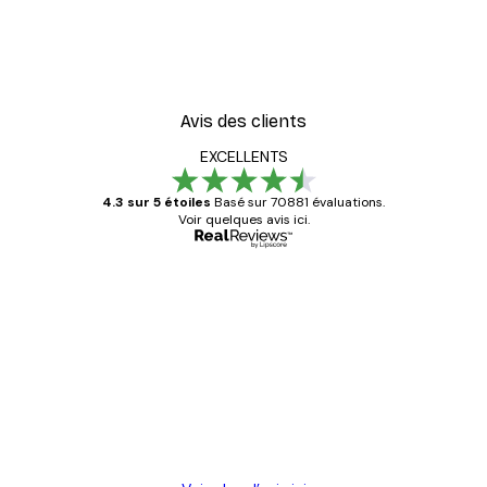
William Morris - Acanthus
À partir de $21.60
$36
Avis des clients
EXCELLENTS
4.3 sur 5 étoiles
Basé sur 70881 évaluations.
Voir quelques avis ici.
Acheteur vérifié
Avis
des
Satisfaite !
clients
4 juin
Christelle K